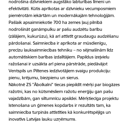
nodrošina dzīvniekiem augstāko labturības līmeni un
efektivitāti. Kūtis aprīkotas ar dzīvnieku vecumposmiem
piemērotām iekārtām un modernākajām tehnoloģijām.
Pašlaik apsaimniekotie 700 ha zemes ļauj pilnībā
nodrošināt ganāmpulku ar pašu audzētu barību
(zālājiem, kukurūzu), kā arī attīstīt graudaugu audzēšanu
pārdošanai. Saimniecība ir aprīkota ar mūsdienīgu,
precīzu lauksaimniecības tehniku – no sējmašīnām līdz
automātiskiem barības izdalītājiem. Papildus izejvielu
ražošanai ir uzsākta arī piena pārstrāde, piedāvājot
Ventspils un Piltenes iedzīvotājiem svaigu produkciju:
pienu, krējumu, biezpienu un sierus.
Nākotnē ZS "Ābolkalni" tiecas piepildīt mērķi par biogāzes
ražotni, kas no kūtsmēsliem ražotu enerģiju gan pašu
vajadzībām, gan siltumnīcu apsildei. Mērķtiecīga projektu
īstenošana un ģimenes kopdarbs ir rezultāts tam, ka
saimniecība turpinās attīstīties kā konkurētspējīgs un
inovatīvs Latvijas lauku uzņēmums.