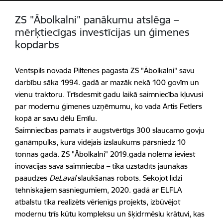
ZS "Ābolkalni" panākumu atslēga –
mērķtiecīgas investīcijas un ģimenes
kopdarbs
Ventspils novada Piltenes pagasta ZS "Ābolkalni" savu
darbību sāka 1994. gadā ar mazāk nekā 100 govīm un
vienu traktoru. Trīsdesmit gadu laikā saimniecība kļuvusi
par modernu ģimenes uzņēmumu, ko vada Artis Fetlers
kopā ar savu dēlu Emīlu.
Saimniecības pamats ir augstvērtīgs 300 slaucamo govju
ganāmpulks, kura vidējais izslaukums pārsniedz 10
tonnas gadā. ZS "Ābolkalni" 2019.gadā nolēma ieviest
inovācijas savā saimniecībā – tika uzstādīts jaunākās
paaudzes
DeLaval
slaukšanas robots. Sekojot līdzi
tehniskajiem sasniegumiem, 2020. gadā ar ELFLA
atbalstu tika realizēts vērienīgs projekts, izbūvējot
modernu trīs kūtu kompleksu un šķidrmēslu krātuvi, kas