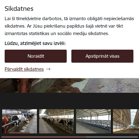
Pāriet uz lapas saturu
Sīkdatnes
1 / 6
Spied
lai meklētu
Enter
Lai šī tīmekļvietne darbotos, tā izmanto obligāti nepieciešamās
sīkdatnes. Ar Jūsu piekrišanu papildus šajā vietnē var tikt
izmantotas statistikas un sociālo mediju sīkdatnes.
Lūdzu, atzīmējiet savu izvēli:
Noraidīt
Apstiprināt visas
Pārvaldīt sīkdatnes