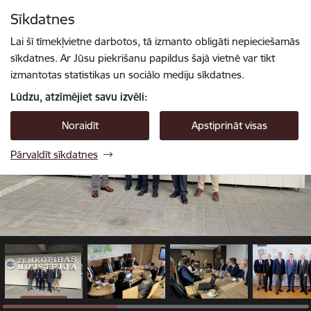
Pāriet uz lapas saturu
Sīkdatnes
1 / 10
Spied
lai meklētu
Enter
Lai šī tīmekļvietne darbotos, tā izmanto obligāti nepieciešamās
sīkdatnes. Ar Jūsu piekrišanu papildus šajā vietnē var tikt
izmantotas statistikas un sociālo mediju sīkdatnes.
Lūdzu, atzīmējiet savu izvēli:
Noraidīt
Apstiprināt visas
Pārvaldīt sīkdatnes