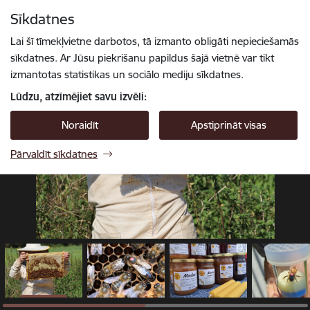
Pāriet uz lapas saturu
Sīkdatnes
1 / 8
Spied
lai meklētu
Enter
Lai šī tīmekļvietne darbotos, tā izmanto obligāti nepieciešamās
sīkdatnes. Ar Jūsu piekrišanu papildus šajā vietnē var tikt
izmantotas statistikas un sociālo mediju sīkdatnes.
Lūdzu, atzīmējiet savu izvēli:
Noraidīt
Apstiprināt visas
Pārvaldīt sīkdatnes