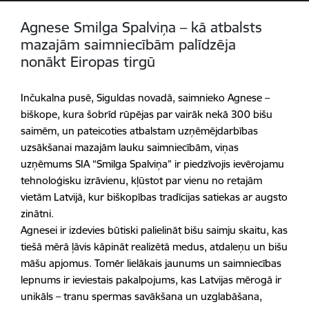
Agnese Smilga Spalviņa – kā atbalsts
mazajām saimniecībām palīdzēja
nonākt Eiropas tirgū
Inčukalna pusē, Siguldas novadā, saimnieko Agnese –
biškope, kura šobrīd rūpējas par vairāk nekā 300 bišu
saimēm, un pateicoties atbalstam uzņēmējdarbības
uzsākšanai
mazajām lauku saimniecībām, viņas
uzņēmums SIA “Smilga Spalviņa” ir piedzīvojis ievērojamu
tehnoloģisku izrāvienu, kļūstot par vienu no retajām
vietām Latvijā, kur biškopības tradīcijas satiekas ar augsto
zinātni.
Agnesei ir izdevies būtiski palielināt bišu saimju skaitu, kas
tiešā mērā ļāvis kāpināt realizētā medus, atdaleņu un bišu
māšu apjomus. Tomēr lielākais jaunums un saimniecības
lepnums ir ieviestais pakalpojums, kas Latvijas mērogā ir
unikāls – tranu spermas savākšana un uzglabāšana,