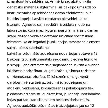
izmantojot kriosaldēšanu. Ar mērķi saglabāt unikālu
ģenētisko materiālu ilgtermiņā, šis pakalpojums uzlabo
instrumentālās apsēklošanas darba efektivitāti un ir
būtisks kopējai Latvijas ciltsdarba pilnveidei. Lai to
īstenotu, Agneses saimniecībā ir izveidota moderna
laboratorija, kura ir aprīkota ar īpašu laminārās plūsmas
skapi, dažāda veida saldētavām un citām specifiskām
iekārtām, kā arī iegādāti jauni Latvijas stāvstropa elementi
saimju bāzes stiprināšanai.
Latvijā ar bišu māšu audzēšanu nodarbojas aptuveni 15
biškopji, taču instrumentālo sēklošanu piedāvā tikai divi
biškopji
. Laba ciltsmateriāla saglabāšana ir kritiski svarīga,
lai dravās nodrošinātu augstu ražību, slimību rezistenci
un ziemošanas izturību. Tā kā uzņēmuma galvenā
darbība ir vērsta tieši uz bišu māšu audzēšanu un
atdaleņu veidošanu, kriosaldēšanas pakalpojums tiek
piedāvāts arī ārvalstu audzētājiem, ļaujot atjaunot labākās
līnijas pat tad, kad ciltsmātēm beidzies darba mūžs.
Agneses audzētās bišu mātes ir aizceļojušas jau uz 12