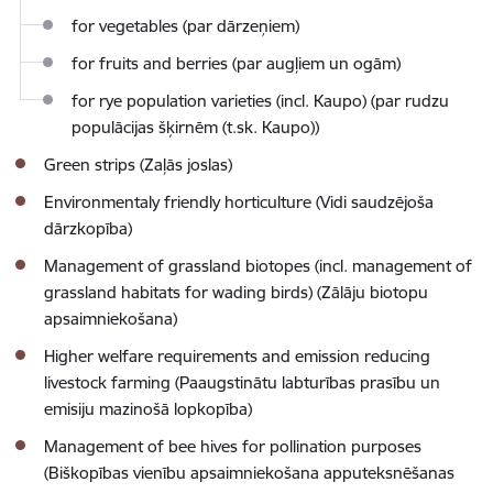
for vegetables (par dārzeņiem)
for fruits and berries (par augļiem un ogām)
for rye population varieties (incl. Kaupo) (par rudzu
populācijas šķirnēm (t.sk. Kaupo))
Green strips (Zaļās joslas)
Environmentaly friendly horticulture (Vidi saudzējoša
dārzkopība)
Management of grassland biotopes (incl. management of
grassland habitats for wading birds) (Zālāju biotopu
apsaimniekošana)
Higher welfare requirements and emission reducing
livestock farming
(Paaugstinātu labturības prasību un
emisiju mazinošā lopkopība)
Management of bee hives for pollination purposes
(Biškopības vienību apsaimniekošana apputeksnēšanas