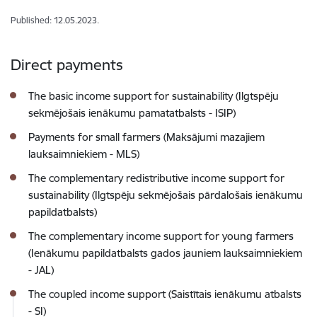
Published: 12.05.2023.
Direct payments
The basic income support for sustainability (Ilgtspēju
sekmējošais ienākumu pamatatbalsts - ISIP)
Payments for small farmers (Maksājumi mazajiem
lauksaimniekiem - MLS)
The complementary redistributive income support for
sustainability (Ilgtspēju sekmējošais pārdalošais ienākumu
papildatbalsts)
The complementary income support for young farmers
(Ienākumu papildatbalsts gados jauniem lauksaimniekiem
- JAL)
The coupled income support (Saistītais ienākumu atbalsts
- SI)