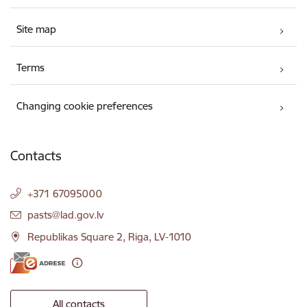
Site map
Terms
Changing cookie preferences
Contacts
+371 67095000
E-mail:
pasts@lad.gov.lv
Republikas Square 2, Riga, LV-1010
All contacts