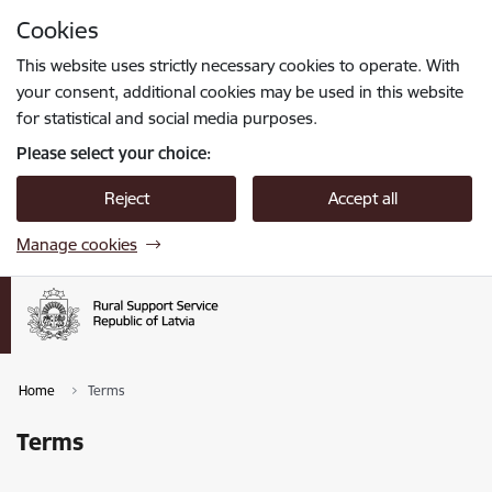
Skip to page content
Cookies
Press
to search
Enter
This website uses strictly necessary cookies to operate. With
your consent, additional cookies may be used in this website
for statistical and social media purposes.
Please select your choice:
Reject
Accept all
Manage cookies
Home
Terms
Terms