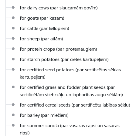
for dairy cows (par slaucamām govīm)
for goats (par kazām)
for cattle (par liellopiem)
for sheep (par aitām)
for protein crops (par proteīnaugiem)
for starch potatoes (par cietes kartupeļiem)
for certified seed potatoes (par sertificētas sēklas
kartupeļiem)
for
certified grass and fodder plant seeds
(par
sertificētām stiebrzāļu un lopbarības augu sēklām)
for certified cereal seeds (par sertificētu labības sēklu)
for barley (par miežiem)
for
summer canola
(par vasaras rapsi un vasaras
ripsi)