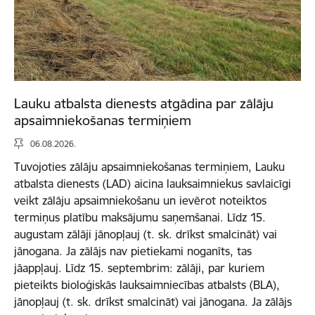
Lauku atbalsta dienests atgādina par zālāju
apsaimniekošanas termiņiem
06.08.2026.
Tuvojoties zālāju apsaimniekošanas termiņiem, Lauku
atbalsta dienests (LAD) aicina lauksaimniekus savlaicīgi
veikt zālāju apsaimniekošanu un ievērot noteiktos
termiņus platību maksājumu saņemšanai. Līdz 15.
augustam zālāji jānopļauj (t. sk. drīkst smalcināt) vai
jānogana. Ja zālājs nav pietiekami noganīts, tas
jāappļauj. Līdz 15. septembrim: zālāji, par kuriem
pieteikts bioloģiskās lauksaimniecības atbalsts (BLA),
jānopļauj (t. sk. drīkst smalcināt) vai jānogana. Ja zālājs