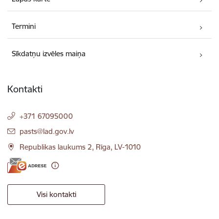
Termini
Sīkdatņu izvēles maiņa
Kontakti
+371 67095000
E-pasts:
pasts@lad.gov.lv
Republikas laukums 2, Rīga, LV-1010
Visi kontakti