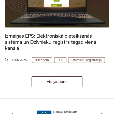
Izmaiņas EPS: Elektroniskā pieteikšanās
sistēma un Dzīvnieku reģistrs tagad vienā
kanālā
30.06.2026.
Klientiem
EPS
Dzīvnieku reģistrācija
Visi jaunumi