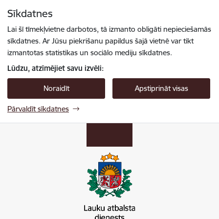
Pāriet uz lapas saturu
Sīkdatnes
Spied
lai meklētu
Enter
Lai šī tīmekļvietne darbotos, tā izmanto obligāti nepieciešamās
sīkdatnes. Ar Jūsu piekrišanu papildus šajā vietnē var tikt
izmantotas statistikas un sociālo mediju sīkdatnes.
Lūdzu, atzīmējiet savu izvēli:
Noraidīt
Apstiprināt visas
Pārvaldīt sīkdatnes
Lauku atbalsta dienests