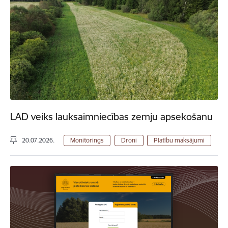
LAD veiks lauksaimniecības zemju apsekošanu
20.07.2026.
Monitorings
Droni
Platību maksājumi