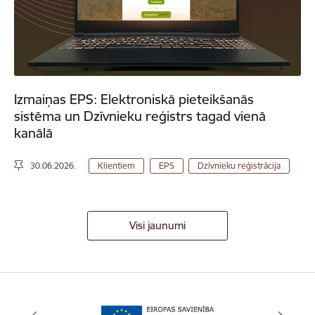
Izmaiņas EPS: Elektroniskā pieteikšanās
sistēma un Dzīvnieku reģistrs tagad vienā
kanālā
30.06.2026.
Klientiem
EPS
Dzīvnieku reģistrācija
Visi jaunumi