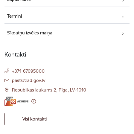
Termini
Sīkdatņu izvēles maiņa
Kontakti
+371 67095000
E-pasts:
pasts@lad.gov.lv
Republikas laukums 2, Rīga, LV-1010
Visi kontakti