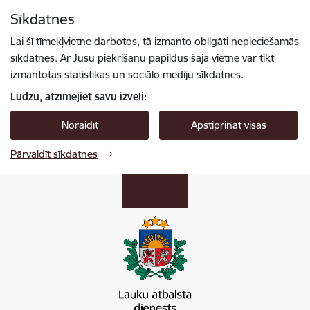
Pāriet uz lapas saturu
Sīkdatnes
Spied
lai meklētu
Enter
Lai šī tīmekļvietne darbotos, tā izmanto obligāti nepieciešamās
sīkdatnes. Ar Jūsu piekrišanu papildus šajā vietnē var tikt
izmantotas statistikas un sociālo mediju sīkdatnes.
Lūdzu, atzīmējiet savu izvēli:
Noraidīt
Apstiprināt visas
Pārvaldīt sīkdatnes
Lauku atbalsta dienests