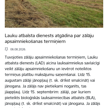
Lauku atbalsta dienests atgādina par zālāju
apsaimniekošanas termiņiem
06.08.2026.
Tuvojoties zālāju apsaimniekošanas termiņiem, Lauku
atbalsta dienests (LAD) aicina lauksaimniekus savlaicīgi
veikt zālāju apsaimniekošanu un ievērot noteiktos
termiņus platību maksājumu saņemšanai. Līdz 15.
augustam zālāji jānopļauj (t. sk. drīkst smalcināt) vai
jānogana. Ja zālājs nav pietiekami noganīts, tas
jāappļauj. Līdz 15. septembrim: zālāji, par kuriem
pieteikts bioloģiskās lauksaimniecības atbalsts (BLA),
jānopļauj (t. sk. drīkst smalcināt) vai jānogana. Ja zālājs