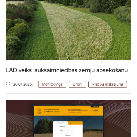
LAD veiks lauksaimniecības zemju apsekošanu
20.07.2026.
Monitorings
Droni
Platību maksājumi