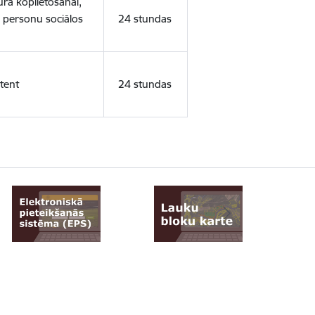
ura koplietošanai,
o personu sociālos
24 stundas
tent
24 stundas