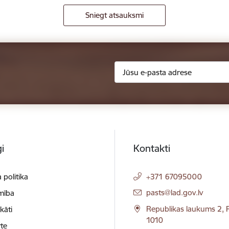
Sniegt atsauksmi
i
Kontakti
 politika
+371 67095000
E-pasts:
pasts@lad.gov.lv
mība
Republikas laukums 2, R
ikāti
1010
te