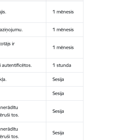
jis.
1 mēnesis
 paziņojumu.
1 mēnesis
otājs ir
1 mēnesis
 autentificētos.
1 stunda
kļa.
Sesija
Sesija
 nerādītu
Sesija
ēruši tos.
 nerādītu
Sesija
ēruši tos.