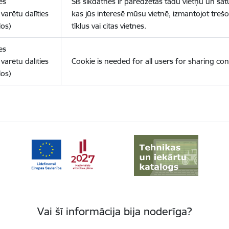
es
Šīs sīkdatnes ir paredzētas tādu vietņu un sat
varētu dalīties
kas jūs interesē mūsu vietnē, izmantojot treš
los)
tīklus vai citas vietnes.
es
varētu dalīties
Cookie is needed for all users for sharing con
los)
Vai šī informācija bija noderīga?