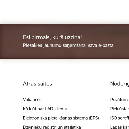
Esi pirmais, kurš uzzina!
Piesakies jaunumu saņemšanai savā e-pastā.
Kājene
Ātrās saites
Noderīg
Vakances
Privātuma
Kā kļūt par LAD klientu
Piekļūsta
Elektroniskā pieteikšanās sistēma (EPS)
ISO sertif
Dzīvnieku reģistri un statistika
Lapas kar