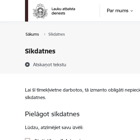
Pāriet uz lapas saturu
Par mums
Sākums
Sīkdatnes
Sīkdatnes
Atskaņot tekstu
Lai šī tīmekļvietne darbotos, tā izmanto obligāti nepiec
sīkdatnes.
Pielāgot sīkdatnes
Lūdzu, atzīmējiet savu izvēli: