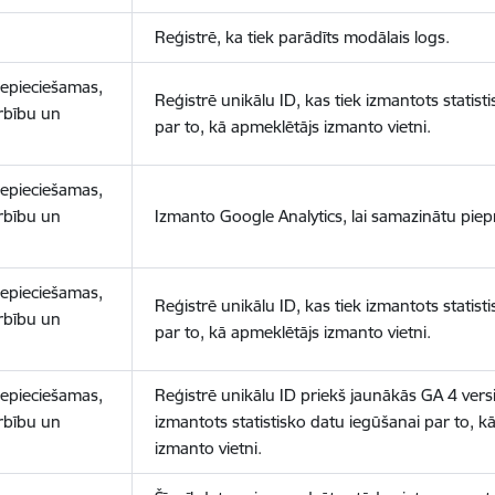
Reģistrē, ka tiek parādīts modālais logs.
nepieciešamas,
Reģistrē unikālu ID, kas tiek izmantots statist
arbību un
par to, kā apmeklētājs izmanto vietni.
nepieciešamas,
arbību un
Izmanto Google Analytics, lai samazinātu piep
nepieciešamas,
Reģistrē unikālu ID, kas tiek izmantots statist
arbību un
par to, kā apmeklētājs izmanto vietni.
nepieciešamas,
Reģistrē unikālu ID priekš jaunākās GA 4 versij
arbību un
izmantots statistisko datu iegūšanai par to, k
izmanto vietni.