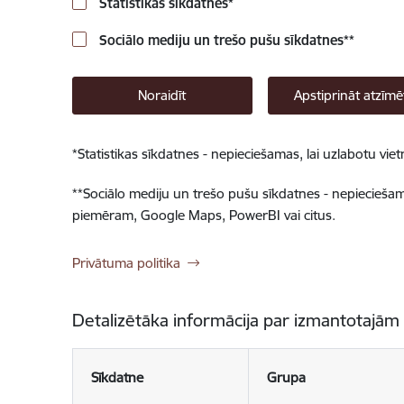
Statistikas sīkdatnes
*
Sociālo mediju un trešo pušu sīkdatnes
**
Noraidīt
Apstiprināt atzīmē
*
Statistikas sīkdatnes - nepieciešamas, lai uzlabotu v
**
Sociālo mediju un trešo pušu sīkdatnes - nepieciešamas
piemēram, Google Maps, PowerBI vai citus.
Privātuma politika
Detalizētāka informācija par izmantotajām
Sīkdatne
Grupa