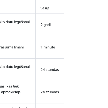
Sesija
isko datu iegūšanai
2 gadi
rasījuma līmeni.
1 minūte
isko datu iegūšanai
24 stundas
as, kas tiek
ā apmeklētājs
24 stundas