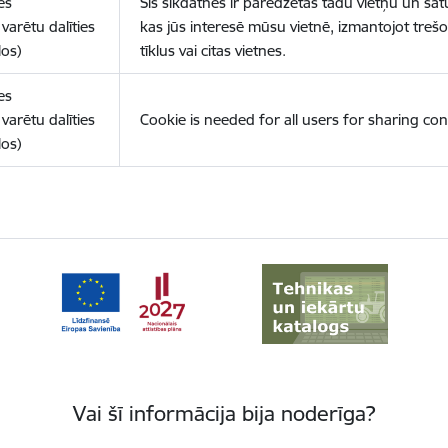
es
Šīs sīkdatnes ir paredzētas tādu vietņu un sat
varētu dalīties
kas jūs interesē mūsu vietnē, izmantojot treš
los)
tīklus vai citas vietnes.
es
varētu dalīties
Cookie is needed for all users for sharing con
los)
Vai šī informācija bija noderīga?