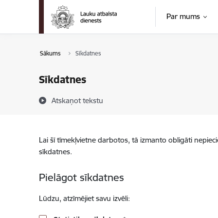
Pāriet uz lapas saturu
Par mums
Sākums
Sīkdatnes
Sīkdatnes
Atskaņot tekstu
Lai šī tīmekļvietne darbotos, tā izmanto obligāti nepiec
sīkdatnes.
Pielāgot sīkdatnes
Lūdzu, atzīmējiet savu izvēli: