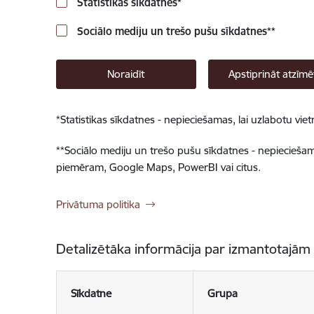
Statistikas sīkdatnes
*
Sociālo mediju un trešo pušu sīkdatnes
**
Noraidīt
Apstiprināt atzīmē
*
Statistikas sīkdatnes - nepieciešamas, lai uzlabotu v
**
Sociālo mediju un trešo pušu sīkdatnes - nepieciešamas
piemēram, Google Maps, PowerBI vai citus.
Privātuma politika
Detalizētāka informācija par izmantotajām
Sīkdatne
Grupa