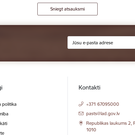
Sniegt atsauksmi
i
Kontakti
 politika
+371 67095000
E-pasts:
pasts@lad.gov.lv
mība
Republikas laukums 2, R
ikāti
1010
te