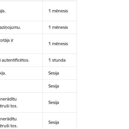
jis.
1 mēnesis
 paziņojumu.
1 mēnesis
otājs ir
1 mēnesis
 autentificētos.
1 stunda
kļa.
Sesija
Sesija
 nerādītu
Sesija
ēruši tos.
 nerādītu
Sesija
ēruši tos.