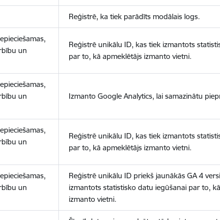
Reģistrē, ka tiek parādīts modālais logs.
nepieciešamas,
Reģistrē unikālu ID, kas tiek izmantots statist
arbību un
par to, kā apmeklētājs izmanto vietni.
nepieciešamas,
arbību un
Izmanto Google Analytics, lai samazinātu piep
nepieciešamas,
Reģistrē unikālu ID, kas tiek izmantots statist
arbību un
par to, kā apmeklētājs izmanto vietni.
nepieciešamas,
Reģistrē unikālu ID priekš jaunākās GA 4 versij
arbību un
izmantots statistisko datu iegūšanai par to, k
izmanto vietni.