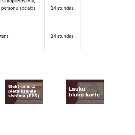
ura koplietošanai,
o personu sociālos
24 stundas
tent
24 stundas