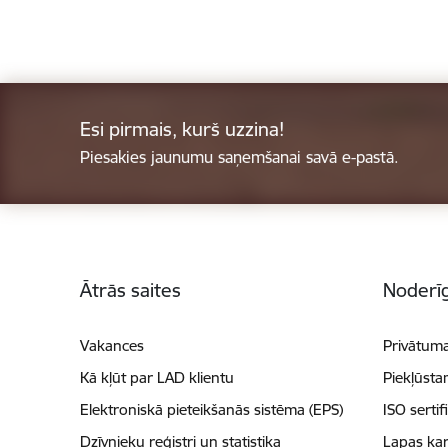
Esi pirmais, kurš uzzina!
Piesakies jaunumu saņemšanai savā e-pastā.
Kājene
Ātrās saites
Noderīg
Vakances
Privātuma
Kā kļūt par LAD klientu
Piekļūsta
Elektroniskā pieteikšanās sistēma (EPS)
ISO sertif
Dzīvnieku reģistri un statistika
Lapas kar