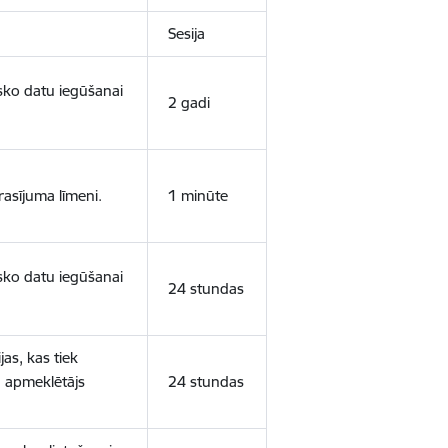
Sesija
isko datu iegūšanai
2 gadi
rasījuma līmeni.
1 minūte
isko datu iegūšanai
24 stundas
as, kas tiek
ā apmeklētājs
24 stundas