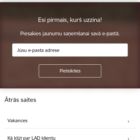
Esi pirmais, kurš uzzina!
Piesakies jaunumu saņemšanai savā e-pastā.
Kājene
Ātrās saites
Vakances
Kā kļūt par LAD klientu