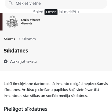
Pāriet uz lapas saturu
Spied
lai meklētu
Enter
Sākums
Sīkdatnes
Sīkdatnes
Atskaņot tekstu
Lai šī tīmekļvietne darbotos, tā izmanto obligāti nepieciešamās
sīkdatnes. Ar Jūsu piekrišanu papildus šajā vietnē var tikt
izmantotas statistikas un sociālo mediju sīkdatnes.
Pielāgot sīkdatnes