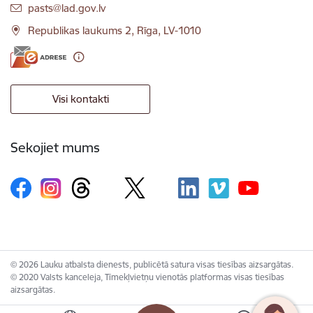
E-pasts:
pasts@lad.gov.lv
Republikas laukums 2, Rīga, LV-1010
Visi kontakti
Sekojiet mums
© 2026 Lauku atbalsta dienests, publicētā satura visas tiesības aizsargātas.
© 2020 Valsts kanceleja, Tīmekļvietņu vienotās platformas visas tiesības
aizsargātas.