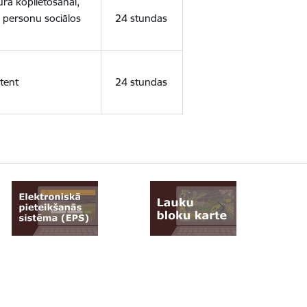
ura koplietošanai,
o personu sociālos
24 stundas
tent
24 stundas