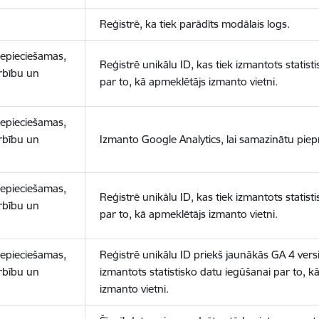
Reģistrē, ka tiek parādīts modālais logs.
nepieciešamas,
Reģistrē unikālu ID, kas tiek izmantots statist
arbību un
par to, kā apmeklētājs izmanto vietni.
nepieciešamas,
arbību un
Izmanto Google Analytics, lai samazinātu piep
nepieciešamas,
Reģistrē unikālu ID, kas tiek izmantots statist
arbību un
par to, kā apmeklētājs izmanto vietni.
nepieciešamas,
Reģistrē unikālu ID priekš jaunākās GA 4 versij
arbību un
izmantots statistisko datu iegūšanai par to, k
izmanto vietni.