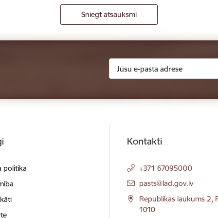
Sniegt atsauksmi
i
Kontakti
 politika
+371 67095000
E-pasts:
pasts@lad.gov.lv
mība
Republikas laukums 2, R
ikāti
1010
te