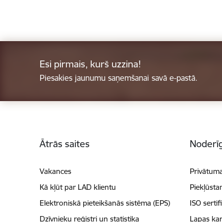
Esi pirmais, kurš uzzina!
Piesakies jaunumu saņemšanai savā e-pastā.
Kājene
Ātrās saites
Noderīg
Vakances
Privātuma
Kā kļūt par LAD klientu
Piekļūsta
Elektroniskā pieteikšanās sistēma (EPS)
ISO sertif
Dzīvnieku reģistri un statistika
Lapas kar