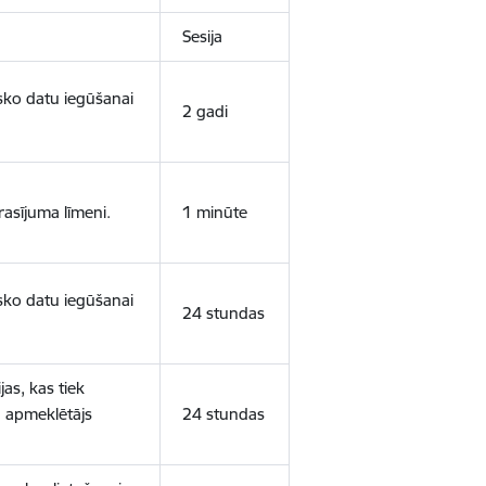
Sesija
isko datu iegūšanai
2 gadi
rasījuma līmeni.
1 minūte
isko datu iegūšanai
24 stundas
as, kas tiek
ā apmeklētājs
24 stundas