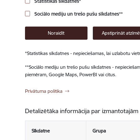
Statistikas sīkdatnes
*
Sociālo mediju un trešo pušu sīkdatnes
**
Noraidīt
Apstiprināt atzīmē
*
Statistikas sīkdatnes - nepieciešamas, lai uzlabotu v
**
Sociālo mediju un trešo pušu sīkdatnes - nepieciešamas
piemēram, Google Maps, PowerBI vai citus.
Privātuma politika
Detalizētāka informācija par izmantotajām
Sīkdatne
Grupa