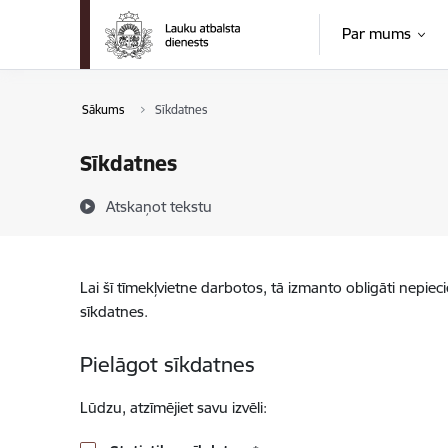
Pāriet uz lapas saturu
Par mums
Sākums
Sīkdatnes
Sīkdatnes
Atskaņot tekstu
Lai šī tīmekļvietne darbotos, tā izmanto obligāti nepiec
sīkdatnes.
Pielāgot sīkdatnes
Lūdzu, atzīmējiet savu izvēli: