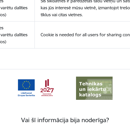
es
Šīs sīkdatnes ir paredzētas tādu vietņu un sat
varētu dalīties
kas jūs interesē mūsu vietnē, izmantojot treš
los)
tīklus vai citas vietnes.
es
varētu dalīties
Cookie is needed for all users for sharing con
los)
Vai šī informācija bija noderīga?