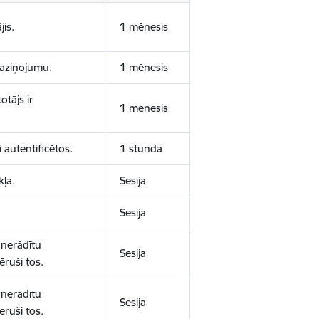
jis.
1 mēnesis
 paziņojumu.
1 mēnesis
otājs ir
1 mēnesis
 autentificētos.
1 stunda
kļa.
Sesija
Sesija
 nerādītu
Sesija
ēruši tos.
 nerādītu
Sesija
ēruši tos.