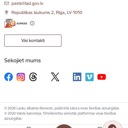
E-pasts:
pasts@lad.gov.lv
Republikas laukums 2, Rīga, LV-1010
Visi kontakti
Sekojiet mums
© 2026 Lauku atbalsta dienests, publicētā satura visas tiesības aizsargātas.
© 2020 Valsts kanceleja, Tīmekļvietņu vienotās platformas visas tiesības
aizsargātas.