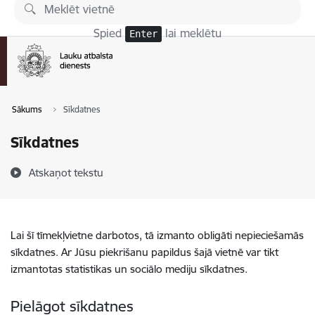
Pāriet uz lapas saturu
Spied
lai meklētu
Enter
Sākums
Sīkdatnes
Sīkdatnes
Atskaņot tekstu
Lai šī tīmekļvietne darbotos, tā izmanto obligāti nepieciešamās
sīkdatnes. Ar Jūsu piekrišanu papildus šajā vietnē var tikt
izmantotas statistikas un sociālo mediju sīkdatnes.
Pielāgot sīkdatnes