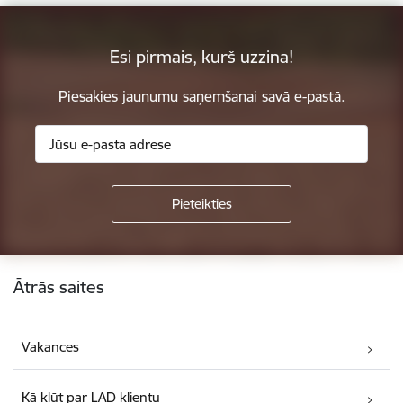
Esi pirmais, kurš uzzina!
Piesakies jaunumu saņemšanai savā e-pastā.
Kājene
Ātrās saites
Vakances
Kā kļūt par LAD klientu