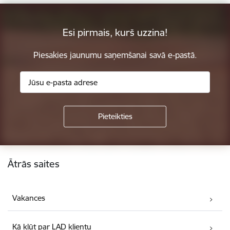
Esi pirmais, kurš uzzina!
Piesakies jaunumu saņemšanai savā e-pastā.
Kājene
Ātrās saites
Vakances
Kā kļūt par LAD klientu