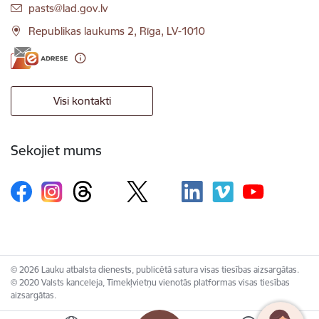
E-pasts:
pasts@lad.gov.lv
Republikas laukums 2, Rīga, LV-1010
Visi kontakti
Sekojiet mums
© 2026 Lauku atbalsta dienests, publicētā satura visas tiesības aizsargātas.
© 2020 Valsts kanceleja, Tīmekļvietņu vienotās platformas visas tiesības
aizsargātas.