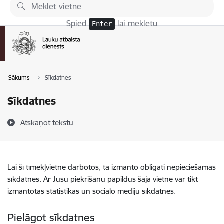
Pāriet uz lapas saturu
Spied
lai meklētu
Enter
Sākums
Sīkdatnes
Sīkdatnes
Atskaņot tekstu
Lai šī tīmekļvietne darbotos, tā izmanto obligāti nepieciešamās
sīkdatnes. Ar Jūsu piekrišanu papildus šajā vietnē var tikt
izmantotas statistikas un sociālo mediju sīkdatnes.
Pielāgot sīkdatnes