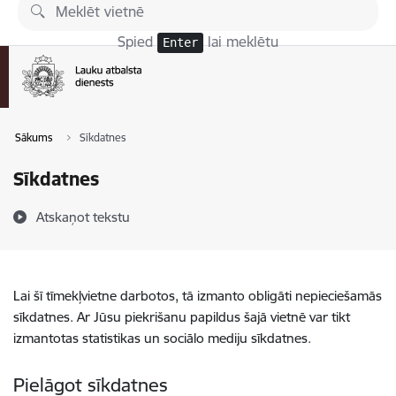
Pāriet uz lapas saturu
Spied
lai meklētu
Enter
Sākums
Sīkdatnes
Sīkdatnes
Atskaņot tekstu
Lai šī tīmekļvietne darbotos, tā izmanto obligāti nepieciešamās
sīkdatnes. Ar Jūsu piekrišanu papildus šajā vietnē var tikt
izmantotas statistikas un sociālo mediju sīkdatnes.
Pielāgot sīkdatnes