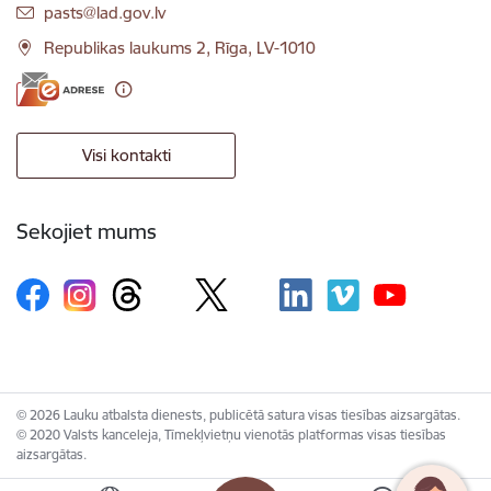
E-pasts:
pasts@lad.gov.lv
Republikas laukums 2, Rīga, LV-1010
Visi kontakti
Sekojiet mums
© 2026 Lauku atbalsta dienests, publicētā satura visas tiesības aizsargātas.
© 2020 Valsts kanceleja, Tīmekļvietņu vienotās platformas visas tiesības
aizsargātas.