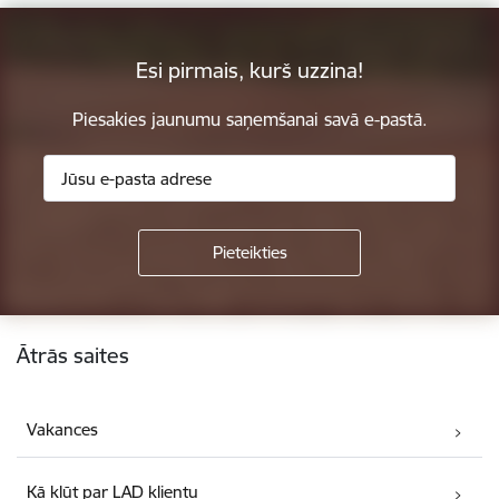
Esi pirmais, kurš uzzina!
Piesakies jaunumu saņemšanai savā e-pastā.
Kājene
Ātrās saites
Vakances
Kā kļūt par LAD klientu