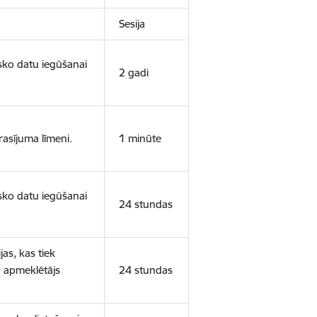
Sesija
isko datu iegūšanai
2 gadi
rasījuma līmeni.
1 minūte
isko datu iegūšanai
24 stundas
as, kas tiek
ā apmeklētājs
24 stundas