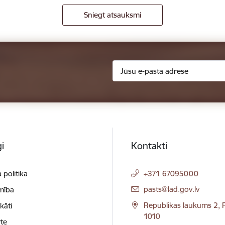
Sniegt atsauksmi
i
Kontakti
 politika
+371 67095000
E-pasts:
pasts@lad.gov.lv
mība
Republikas laukums 2, R
ikāti
1010
te