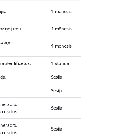
jis.
1 mēnesis
 paziņojumu.
1 mēnesis
otājs ir
1 mēnesis
 autentificētos.
1 stunda
kļa.
Sesija
Sesija
 nerādītu
Sesija
ēruši tos.
 nerādītu
Sesija
ēruši tos.