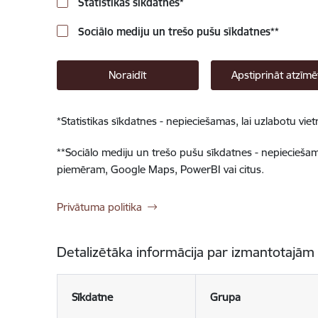
Statistikas sīkdatnes
*
Sociālo mediju un trešo pušu sīkdatnes
**
Noraidīt
Apstiprināt atzīmē
*
Statistikas sīkdatnes - nepieciešamas, lai uzlabotu v
**
Sociālo mediju un trešo pušu sīkdatnes - nepieciešamas
piemēram, Google Maps, PowerBI vai citus.
Privātuma politika
Detalizētāka informācija par izmantotajām
Sīkdatne
Grupa