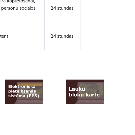
ura koplietošanai,
o personu sociālos
24 stundas
tent
24 stundas