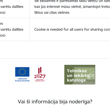
es
Šīs sīkdatnes ir paredzētas tādu vietņu un sat
varētu dalīties
kas jūs interesē mūsu vietnē, izmantojot treš
los)
tīklus vai citas vietnes.
es
varētu dalīties
Cookie is needed for all users for sharing con
los)
Vai šī informācija bija noderīga?