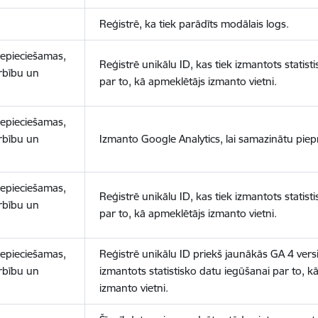
Reģistrē, ka tiek parādīts modālais logs.
nepieciešamas,
Reģistrē unikālu ID, kas tiek izmantots statist
arbību un
par to, kā apmeklētājs izmanto vietni.
nepieciešamas,
arbību un
Izmanto Google Analytics, lai samazinātu piep
nepieciešamas,
Reģistrē unikālu ID, kas tiek izmantots statist
arbību un
par to, kā apmeklētājs izmanto vietni.
nepieciešamas,
Reģistrē unikālu ID priekš jaunākās GA 4 versij
arbību un
izmantots statistisko datu iegūšanai par to, k
izmanto vietni.