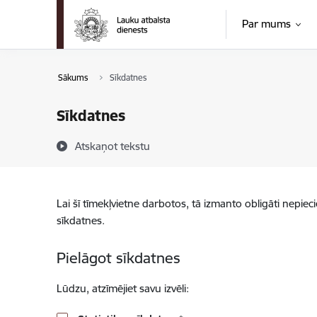
Pāriet uz lapas saturu
Par mums
Sākums
Sīkdatnes
Sīkdatnes
Atskaņot tekstu
Lai šī tīmekļvietne darbotos, tā izmanto obligāti nepiec
sīkdatnes.
Pielāgot sīkdatnes
Lūdzu, atzīmējiet savu izvēli: