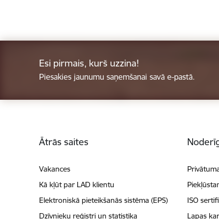
Esi pirmais, kurš uzzina!
Piesakies jaunumu saņemšanai savā e-pastā.
Kājene
Ātrās saites
Noderīg
Vakances
Privātuma
Kā kļūt par LAD klientu
Piekļūsta
Elektroniskā pieteikšanās sistēma (EPS)
ISO sertif
Dzīvnieku reģistri un statistika
Lapas kar