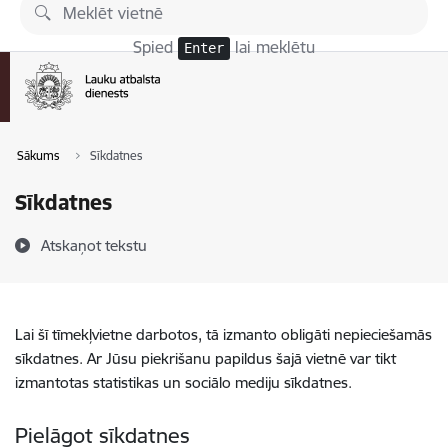
Pāriet uz lapas saturu
Spied
lai meklētu
Enter
Sākums
Sīkdatnes
Sīkdatnes
Atskaņot tekstu
Lai šī tīmekļvietne darbotos, tā izmanto obligāti nepieciešamās
sīkdatnes. Ar Jūsu piekrišanu papildus šajā vietnē var tikt
izmantotas statistikas un sociālo mediju sīkdatnes.
Pielāgot sīkdatnes