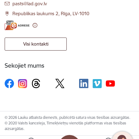
E-pasts:
pasts@lad.gov.lv
Republikas laukums 2, Rīga, LV-1010
Visi kontakti
Sekojiet mums
© 2026 Lauku atbalsta dienests, publicētā satura visas tiesības aizsargātas.
© 2020 Valsts kanceleja, Tīmekļvietņu vienotās platformas visas tiesības
aizsargātas.