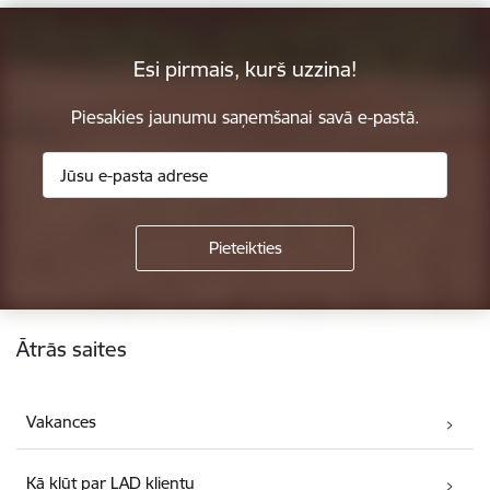
Esi pirmais, kurš uzzina!
Piesakies jaunumu saņemšanai savā e-pastā.
Kājene
Ātrās saites
Vakances
Kā kļūt par LAD klientu