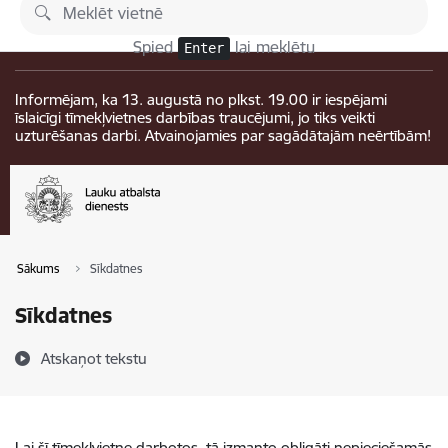
Pāriet uz lapas saturu
Izmaiņas
Spied
lai meklētu
Enter
Informējam, ka 13. augustā no plkst. 19.00 ir iespējami
īslaicīgi tīmekļvietnes darbības traucējumi, jo tiks veikti
uzturēšanas darbi. Atvainojamies par sagādātajām neērtībām!
Sākums
Sīkdatnes
Sīkdatnes
Atskaņot tekstu
Lai šī tīmekļvietne darbotos, tā izmanto obligāti nepieciešamās