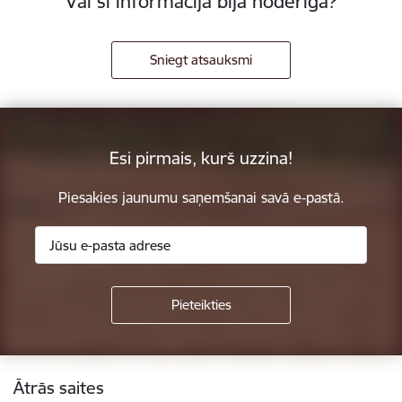
Vai šī informācija bija noderīga?
Sniegt atsauksmi
Esi pirmais, kurš uzzina!
Piesakies jaunumu saņemšanai savā e-pastā.
Kājene
Ātrās saites