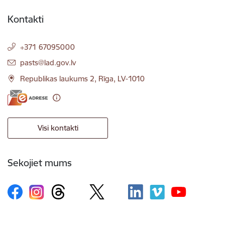
Kontakti
+371 67095000
E-pasts:
pasts@lad.gov.lv
Republikas laukums 2, Rīga, LV-1010
Visi kontakti
Sekojiet mums