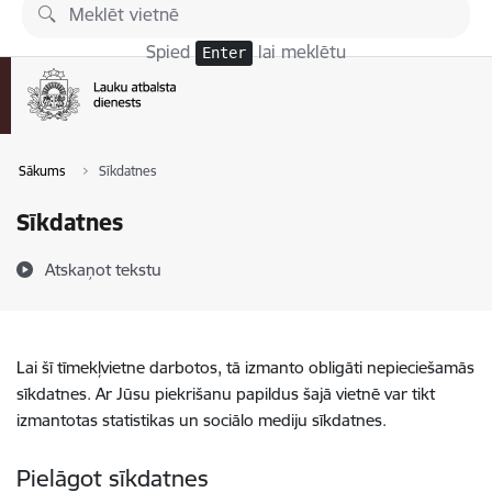
Pāriet uz lapas saturu
Spied
lai meklētu
Enter
Sākums
Sīkdatnes
Sīkdatnes
Atskaņot tekstu
Lai šī tīmekļvietne darbotos, tā izmanto obligāti nepieciešamās
sīkdatnes. Ar Jūsu piekrišanu papildus šajā vietnē var tikt
izmantotas statistikas un sociālo mediju sīkdatnes.
Pielāgot sīkdatnes