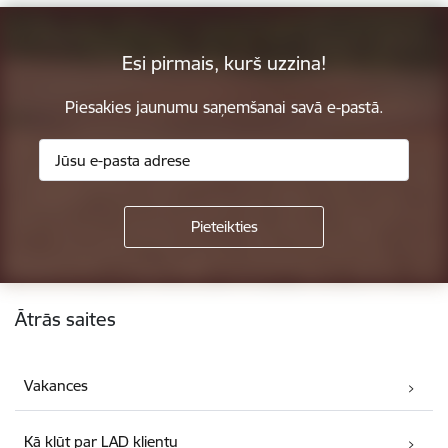
Esi pirmais, kurš uzzina!
Piesakies jaunumu saņemšanai savā e-pastā.
Kājene
Ātrās saites
Vakances
Kā kļūt par LAD klientu