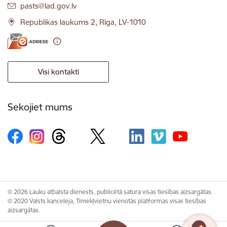
E-pasts:
pasts@lad.gov.lv
Republikas laukums 2, Rīga, LV-1010
Visi kontakti
Sekojiet mums
© 2026 Lauku atbalsta dienests, publicētā satura visas tiesības aizsargātas.
© 2020 Valsts kanceleja, Tīmekļvietņu vienotās platformas visas tiesības
aizsargātas.