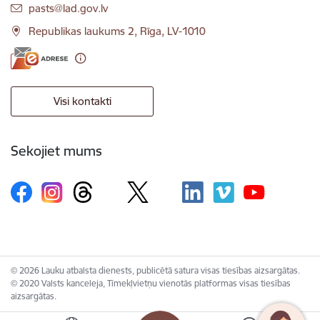
E-pasts:
pasts@lad.gov.lv
Republikas laukums 2, Rīga, LV-1010
Visi kontakti
Sekojiet mums
© 2026 Lauku atbalsta dienests, publicētā satura visas tiesības aizsargātas.
© 2020 Valsts kanceleja, Tīmekļvietņu vienotās platformas visas tiesības
aizsargātas.