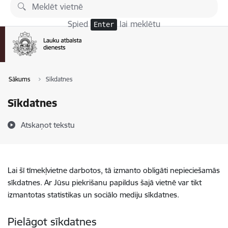
Pāriet uz lapas saturu
Spied
lai meklētu
Enter
Sākums
Sīkdatnes
Sīkdatnes
Atskaņot tekstu
Lai šī tīmekļvietne darbotos, tā izmanto obligāti nepieciešamās
sīkdatnes. Ar Jūsu piekrišanu papildus šajā vietnē var tikt
izmantotas statistikas un sociālo mediju sīkdatnes.
Pielāgot sīkdatnes