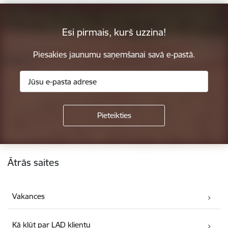
Esi pirmais, kurš uzzina!
Piesakies jaunumu saņemšanai savā e-pastā.
Kājene
Ātrās saites
Vakances
Kā kļūt par LAD klientu