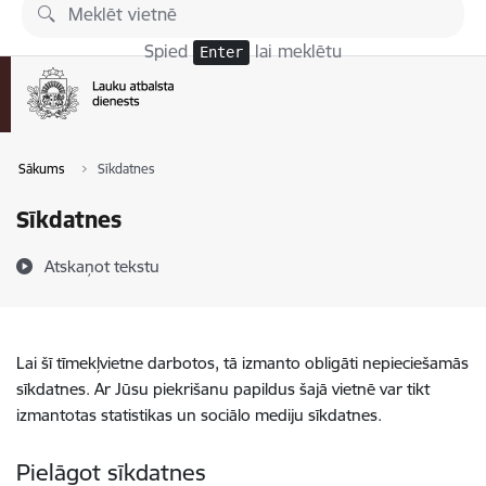
Pāriet uz lapas saturu
Spied
lai meklētu
Enter
Sākums
Sīkdatnes
Sīkdatnes
Atskaņot tekstu
Lai šī tīmekļvietne darbotos, tā izmanto obligāti nepieciešamās
sīkdatnes. Ar Jūsu piekrišanu papildus šajā vietnē var tikt
izmantotas statistikas un sociālo mediju sīkdatnes.
Pielāgot sīkdatnes