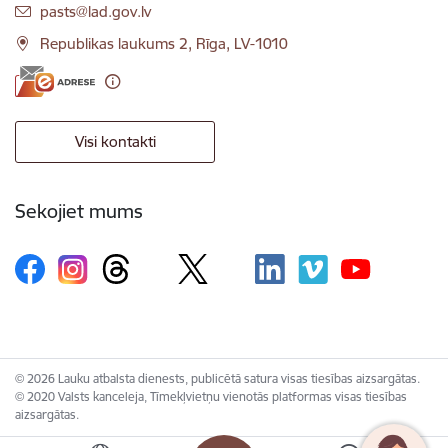
E-pasts:
pasts@lad.gov.lv
Republikas laukums 2, Rīga, LV-1010
Visi kontakti
Sekojiet mums
© 2026 Lauku atbalsta dienests, publicētā satura visas tiesības aizsargātas.
© 2020 Valsts kanceleja, Tīmekļvietņu vienotās platformas visas tiesības
aizsargātas.