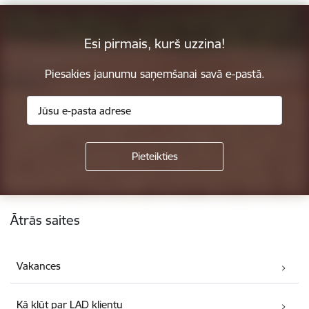
Esi pirmais, kurš uzzina!
Piesakies jaunumu saņemšanai savā e-pastā.
Kājene
Ātrās saites
Vakances
Kā kļūt par LAD klientu