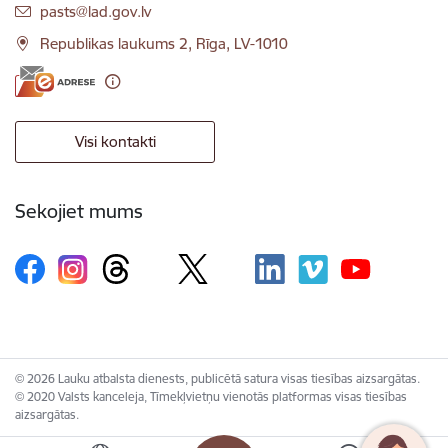
E-pasts:
pasts@lad.gov.lv
Republikas laukums 2, Rīga, LV-1010
Visi kontakti
Sekojiet mums
© 2026 Lauku atbalsta dienests, publicētā satura visas tiesības aizsargātas.
© 2020 Valsts kanceleja, Tīmekļvietņu vienotās platformas visas tiesības
aizsargātas.