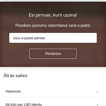
Esi pirmais, kurš uzzina!
Piesakies jaunumu saņemšanai savā e-pastā.
Kājene
Ātrās saites
Vakances
Kā kļūt par LAD klientu