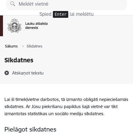
Pāriet uz lapas saturu
Spied
lai meklētu
Enter
Sākums
Sīkdatnes
Sīkdatnes
Atskaņot tekstu
Lai šī tīmekļvietne darbotos, tā izmanto obligāti nepieciešamās
sīkdatnes. Ar Jūsu piekrišanu papildus šajā vietnē var tikt
izmantotas statistikas un sociālo mediju sīkdatnes.
Pielāgot sīkdatnes