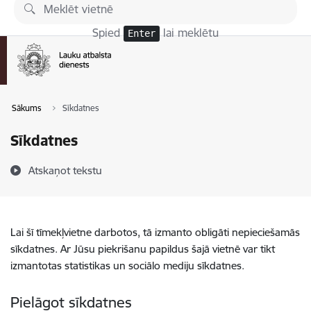
Pāriet uz lapas saturu
Spied
lai meklētu
Enter
Sākums
Sīkdatnes
Sīkdatnes
Atskaņot tekstu
Lai šī tīmekļvietne darbotos, tā izmanto obligāti nepieciešamās
sīkdatnes. Ar Jūsu piekrišanu papildus šajā vietnē var tikt
izmantotas statistikas un sociālo mediju sīkdatnes.
Pielāgot sīkdatnes