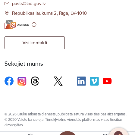
E-pasts:
pasts@lad.gov.lv
Republikas laukums 2, Rīga, LV-1010
Visi kontakti
Sekojiet mums
© 2026 Lauku atbalsta dienests, publicētā satura visas tiesības aizsargātas.
© 2020 Valsts kanceleja, Tīmekļvietņu vienotās platformas visas tiesības
aizsargātas.