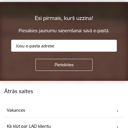
Esi pirmais, kurš uzzina!
Piesakies jaunumu saņemšanai savā e-pastā.
Kājene
Ātrās saites
Vakances
Kā kļūt par LAD klientu