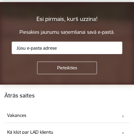
Esi pirmais, kurš uzzina!
Piesakies jaunumu saņemšanai savā e-pastā.
Kājene
Ātrās saites
Vakances
Kā kļūt par LAD klientu