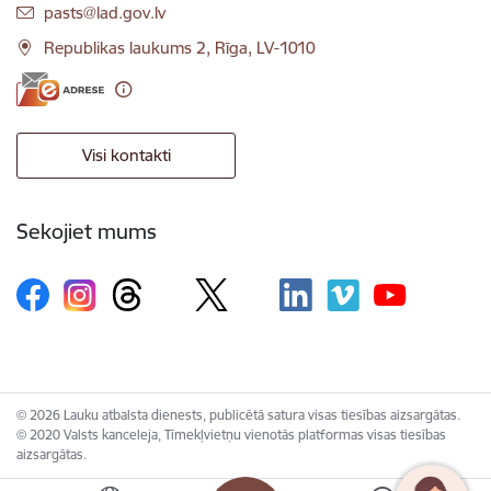
E-pasts:
pasts@lad.gov.lv
Republikas laukums 2, Rīga, LV-1010
Visi kontakti
Sekojiet mums
© 2026 Lauku atbalsta dienests, publicētā satura visas tiesības aizsargātas.
© 2020 Valsts kanceleja, Tīmekļvietņu vienotās platformas visas tiesības
aizsargātas.