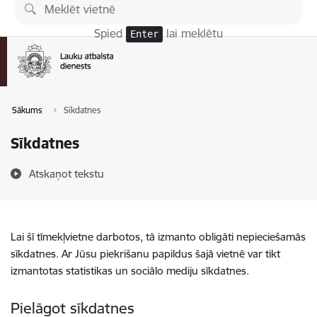
Pāriet uz lapas saturu
Spied
lai meklētu
Enter
Sākums
Sīkdatnes
Sīkdatnes
Atskaņot tekstu
Lai šī tīmekļvietne darbotos, tā izmanto obligāti nepieciešamās
sīkdatnes. Ar Jūsu piekrišanu papildus šajā vietnē var tikt
izmantotas statistikas un sociālo mediju sīkdatnes.
Pielāgot sīkdatnes