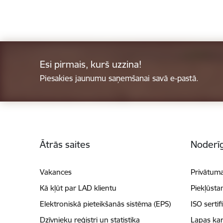
Esi pirmais, kurš uzzina!
Piesakies jaunumu saņemšanai savā e-pastā.
Kājene
Ātrās saites
Noderīg
Vakances
Privātuma
Kā kļūt par LAD klientu
Piekļūsta
Elektroniskā pieteikšanās sistēma (EPS)
ISO sertif
Dzīvnieku reģistri un statistika
Lapas kar