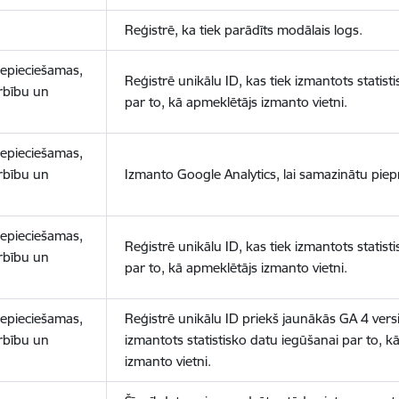
Reģistrē, ka tiek parādīts modālais logs.
nepieciešamas,
Reģistrē unikālu ID, kas tiek izmantots statist
arbību un
par to, kā apmeklētājs izmanto vietni.
nepieciešamas,
arbību un
Izmanto Google Analytics, lai samazinātu piep
nepieciešamas,
Reģistrē unikālu ID, kas tiek izmantots statist
arbību un
par to, kā apmeklētājs izmanto vietni.
nepieciešamas,
Reģistrē unikālu ID priekš jaunākās GA 4 versij
arbību un
izmantots statistisko datu iegūšanai par to, k
izmanto vietni.