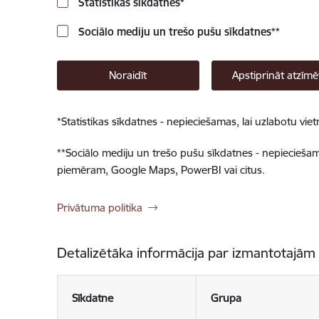
Statistikas sīkdatnes
*
Sociālo mediju un trešo pušu sīkdatnes
**
Noraidīt
Apstiprināt atzīmē
*
Statistikas sīkdatnes - nepieciešamas, lai uzlabotu v
**
Sociālo mediju un trešo pušu sīkdatnes - nepieciešamas
piemēram, Google Maps, PowerBI vai citus.
Privātuma politika
Detalizētāka informācija par izmantotajām
Sīkdatne
Grupa