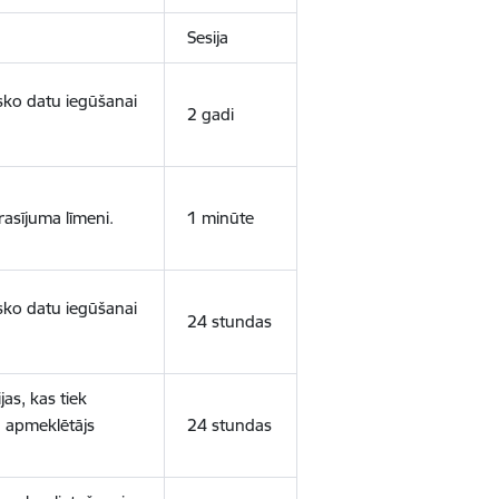
Sesija
isko datu iegūšanai
2 gadi
rasījuma līmeni.
1 minūte
isko datu iegūšanai
24 stundas
as, kas tiek
ā apmeklētājs
24 stundas