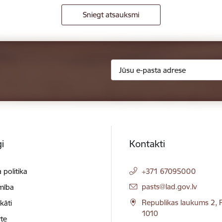
Sniegt atsauksmi
i
Kontakti
 politika
+371 67095000
E-pasts:
pasts@lad.gov.lv
mība
Republikas laukums 2, R
ikāti
1010
te