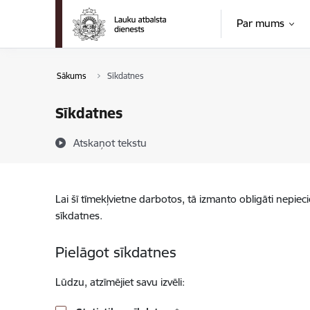
Pāriet uz lapas saturu
Par mums
Sākums
Sīkdatnes
Sīkdatnes
Atskaņot tekstu
Lai šī tīmekļvietne darbotos, tā izmanto obligāti nepiec
sīkdatnes.
Pielāgot sīkdatnes
Lūdzu, atzīmējiet savu izvēli: