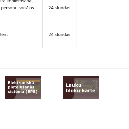
ura koplietošanai,
o personu sociālos
24 stundas
tent
24 stundas