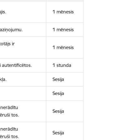
jis.
1 mēnesis
 paziņojumu.
1 mēnesis
otājs ir
1 mēnesis
 autentificētos.
1 stunda
kļa.
Sesija
Sesija
 nerādītu
Sesija
ēruši tos.
 nerādītu
Sesija
ēruši tos.