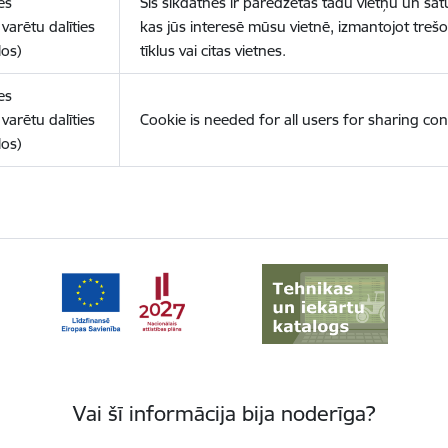
es
Šīs sīkdatnes ir paredzētas tādu vietņu un sat
varētu dalīties
kas jūs interesē mūsu vietnē, izmantojot treš
los)
tīklus vai citas vietnes.
es
varētu dalīties
Cookie is needed for all users for sharing con
los)
Vai šī informācija bija noderīga?