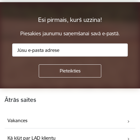
Esi pirmais, kurš uzzina!
Piesakies jaunumu saņemšanai savā e-pastā.
Kājene
Ātrās saites
Vakances
Kā kļūt par LAD klientu