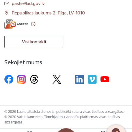
E-pasts:
pasts@lad.gov.lv
Republikas laukums 2, Rīga, LV-1010
Visi kontakti
Sekojiet mums
© 2026 Lauku atbalsta dienests, publicētā satura visas tiesības aizsargātas.
© 2020 Valsts kanceleja, Tīmekļvietņu vienotās platformas visas tiesības
aizsargātas.