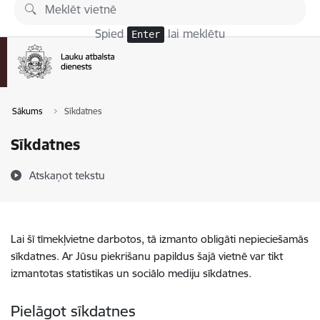
Pāriet uz lapas saturu
Spied
lai meklētu
Enter
Sākums
Sīkdatnes
Sīkdatnes
Atskaņot tekstu
Lai šī tīmekļvietne darbotos, tā izmanto obligāti nepieciešamās
sīkdatnes. Ar Jūsu piekrišanu papildus šajā vietnē var tikt
izmantotas statistikas un sociālo mediju sīkdatnes.
Pielāgot sīkdatnes