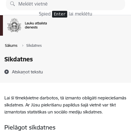
Pāriet uz lapas saturu
Spied
lai meklētu
Enter
Sākums
Sīkdatnes
Sīkdatnes
Atskaņot tekstu
Lai šī tīmekļvietne darbotos, tā izmanto obligāti nepieciešamās
sīkdatnes. Ar Jūsu piekrišanu papildus šajā vietnē var tikt
izmantotas statistikas un sociālo mediju sīkdatnes.
Pielāgot sīkdatnes