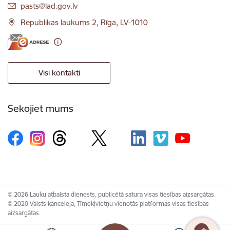
E-pasts:
pasts@lad.gov.lv
Republikas laukums 2, Rīga, LV-1010
Visi kontakti
Sekojiet mums
© 2026 Lauku atbalsta dienests, publicētā satura visas tiesības aizsargātas.
© 2020 Valsts kanceleja, Tīmekļvietņu vienotās platformas visas tiesības
aizsargātas.