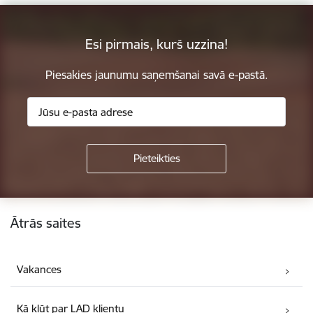
Esi pirmais, kurš uzzina!
Piesakies jaunumu saņemšanai savā e-pastā.
Kājene
Ātrās saites
Vakances
Kā kļūt par LAD klientu