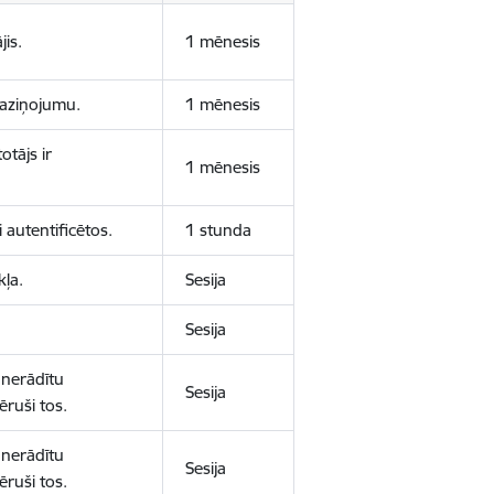
jis.
1 mēnesis
 paziņojumu.
1 mēnesis
otājs ir
1 mēnesis
 autentificētos.
1 stunda
kļa.
Sesija
Sesija
 nerādītu
Sesija
ēruši tos.
 nerādītu
Sesija
ēruši tos.