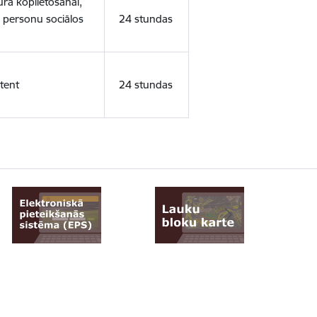
ura koplietošanai,
o personu sociālos
24 stundas
tent
24 stundas