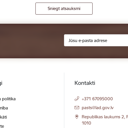
Sniegt atsauksmi
i
Kontakti
 politika
+371 67095000
E-pasts:
pasts@lad.gov.lv
mība
Republikas laukums 2, R
ikāti
1010
te