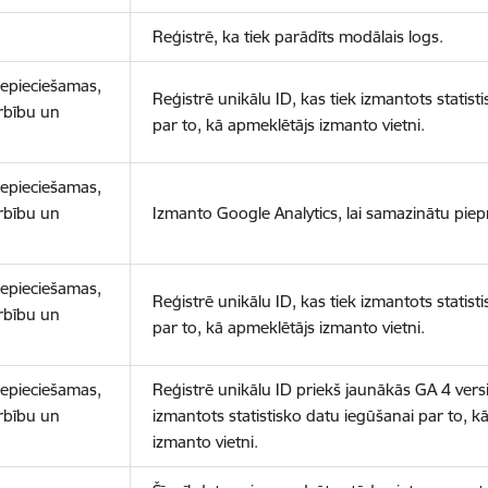
Reģistrē, ka tiek parādīts modālais logs.
nepieciešamas,
Reģistrē unikālu ID, kas tiek izmantots statist
arbību un
par to, kā apmeklētājs izmanto vietni.
nepieciešamas,
arbību un
Izmanto Google Analytics, lai samazinātu piep
nepieciešamas,
Reģistrē unikālu ID, kas tiek izmantots statist
arbību un
par to, kā apmeklētājs izmanto vietni.
nepieciešamas,
Reģistrē unikālu ID priekš jaunākās GA 4 versij
arbību un
izmantots statistisko datu iegūšanai par to, k
izmanto vietni.