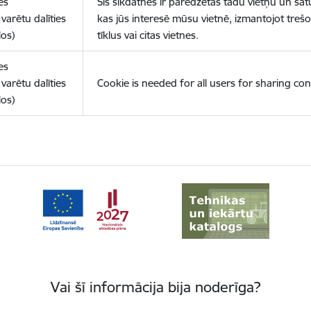
es
Šīs sīkdatnes ir paredzētas tādu vietņu un sat
varētu dalīties
kas jūs interesē mūsu vietnē, izmantojot treš
los)
tīklus vai citas vietnes.
es
varētu dalīties
Cookie is needed for all users for sharing con
los)
Vai šī informācija bija noderīga?