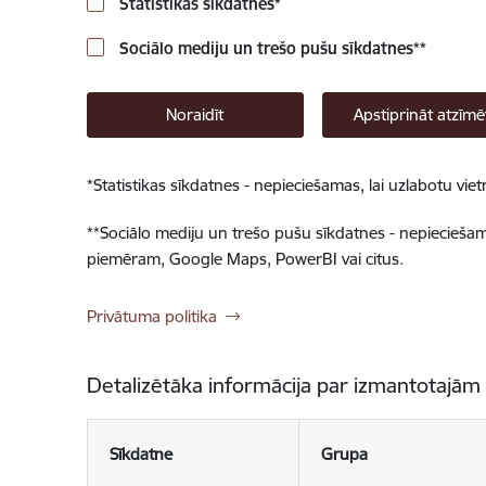
Statistikas sīkdatnes
*
Sociālo mediju un trešo pušu sīkdatnes
**
Noraidīt
Apstiprināt atzīmē
*
Statistikas sīkdatnes - nepieciešamas, lai uzlabotu v
**
Sociālo mediju un trešo pušu sīkdatnes - nepieciešamas
piemēram, Google Maps, PowerBI vai citus.
Privātuma politika
Detalizētāka informācija par izmantotajām
Sīkdatne
Grupa