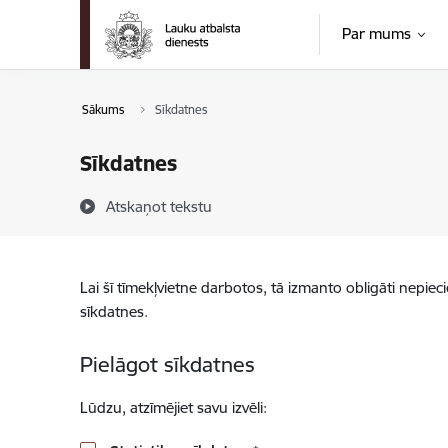
Pāriet uz lapas saturu
Par mums
Sākums
Sīkdatnes
Sīkdatnes
Atskaņot tekstu
Lai šī tīmekļvietne darbotos, tā izmanto obligāti nepiec
sīkdatnes.
Pielāgot sīkdatnes
Lūdzu, atzīmējiet savu izvēli: