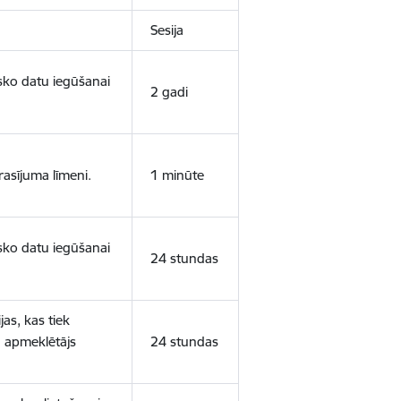
Sesija
isko datu iegūšanai
2 gadi
rasījuma līmeni.
1 minūte
isko datu iegūšanai
24 stundas
as, kas tiek
ā apmeklētājs
24 stundas