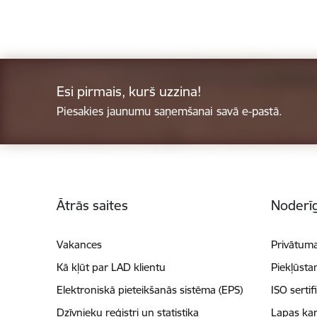
Esi pirmais, kurš uzzina!
Piesakies jaunumu saņemšanai savā e-pastā.
Kājene
Ātrās saites
Noderīg
Vakances
Privātuma
Kā kļūt par LAD klientu
Piekļūsta
Elektroniskā pieteikšanās sistēma (EPS)
ISO sertif
Dzīvnieku reģistri un statistika
Lapas kar