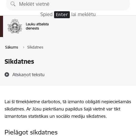
Pāriet uz lapas saturu
Spied
lai meklētu
Enter
Sākums
Sīkdatnes
Sīkdatnes
Atskaņot tekstu
Lai šī tīmekļvietne darbotos, tā izmanto obligāti nepieciešamās
sīkdatnes. Ar Jūsu piekrišanu papildus šajā vietnē var tikt
izmantotas statistikas un sociālo mediju sīkdatnes.
Pielāgot sīkdatnes