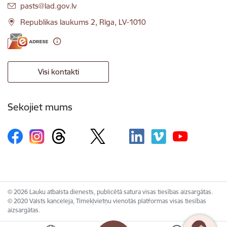
E-pasts:
pasts@lad.gov.lv
Republikas laukums 2, Rīga, LV-1010
Visi kontakti
Sekojiet mums
© 2026 Lauku atbalsta dienests, publicētā satura visas tiesības aizsargātas.
© 2020 Valsts kanceleja, Tīmekļvietņu vienotās platformas visas tiesības
aizsargātas.