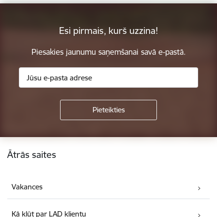
Esi pirmais, kurš uzzina!
Piesakies jaunumu saņemšanai savā e-pastā.
Kājene
Ātrās saites
Vakances
Kā kļūt par LAD klientu