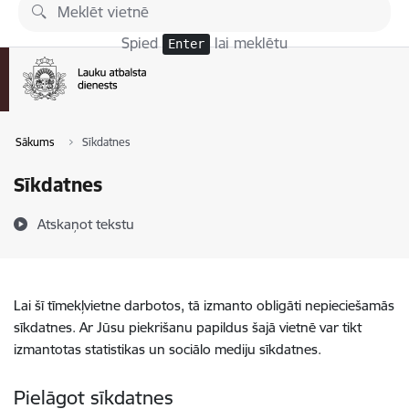
Pāriet uz lapas saturu
Spied
lai meklētu
Enter
Sākums
Sīkdatnes
Sīkdatnes
Atskaņot tekstu
Lai šī tīmekļvietne darbotos, tā izmanto obligāti nepieciešamās
sīkdatnes. Ar Jūsu piekrišanu papildus šajā vietnē var tikt
izmantotas statistikas un sociālo mediju sīkdatnes.
Pielāgot sīkdatnes