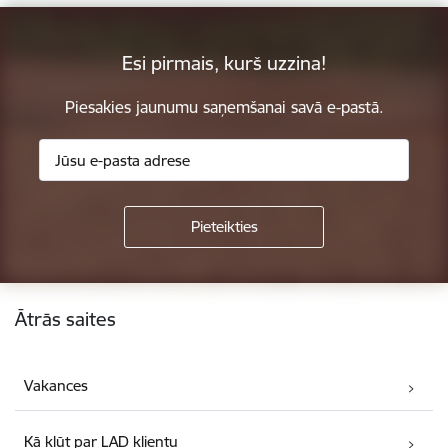
Esi pirmais, kurš uzzina!
Piesakies jaunumu saņemšanai savā e-pastā.
Kājene
Ātrās saites
Vakances
Kā kļūt par LAD klientu