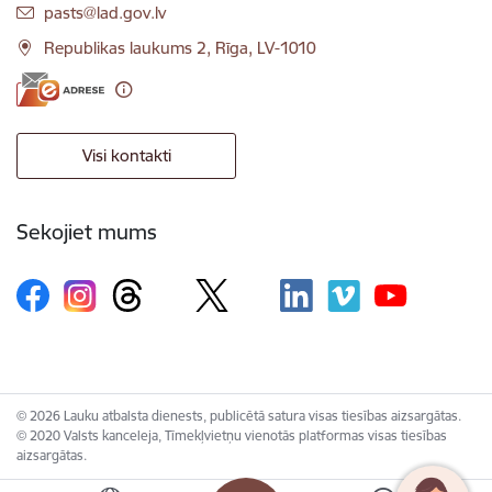
E-pasts:
pasts@lad.gov.lv
Republikas laukums 2, Rīga, LV-1010
Visi kontakti
Sekojiet mums
© 2026 Lauku atbalsta dienests, publicētā satura visas tiesības aizsargātas.
© 2020 Valsts kanceleja, Tīmekļvietņu vienotās platformas visas tiesības
aizsargātas.