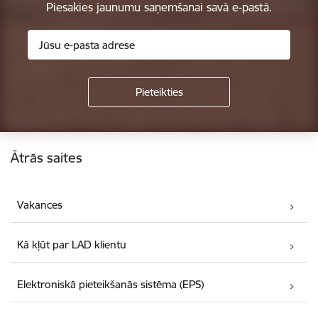
Piesakies jaunumu saņemšanai savā e-pastā.
Kājene
Ātrās saites
Vakances
Kā kļūt par LAD klientu
Elektroniskā pieteikšanās sistēma (EPS)