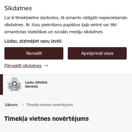
Pāriet uz lapas saturu
Sīkdatnes
Spied
lai meklētu
Enter
Lai šī tīmekļvietne darbotos, tā izmanto obligāti nepieciešamās
sīkdatnes. Ar Jūsu piekrišanu papildus šajā vietnē var tikt
izmantotas statistikas un sociālo mediju sīkdatnes.
Lūdzu, atzīmējiet savu izvēli:
Noraidīt
Apstiprināt visas
Pārvaldīt sīkdatnes
Sākums
Tīmekļa vietnes novērtējums
Tīmekļa vietnes novērtējums