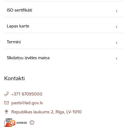
ISO sertifikāti
Lapas karte
Termini
Sīkdatņu izvēles maiņa
Kontakti
+371 67095000
E-pasts:
pasts@lad.gov.lv
Republikas laukums 2, Rīga, LV-1010