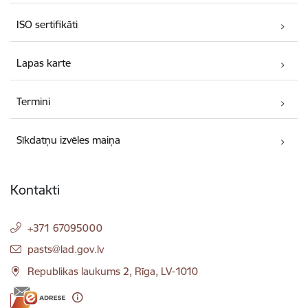
ISO sertifikāti
Lapas karte
Termini
Sīkdatņu izvēles maiņa
Kontakti
+371 67095000
E-pasts:
pasts@lad.gov.lv
Republikas laukums 2, Rīga, LV-1010