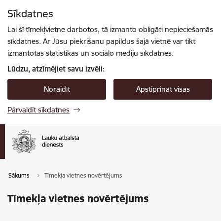
Pāriet uz lapas saturu
Sīkdatnes
Spied
lai meklētu
Enter
Lai šī tīmekļvietne darbotos, tā izmanto obligāti nepieciešamās
sīkdatnes. Ar Jūsu piekrišanu papildus šajā vietnē var tikt
izmantotas statistikas un sociālo mediju sīkdatnes.
Lūdzu, atzīmējiet savu izvēli:
Noraidīt
Apstiprināt visas
Pārvaldīt sīkdatnes
Sākums
Tīmekļa vietnes novērtējums
Tīmekļa vietnes novērtējums