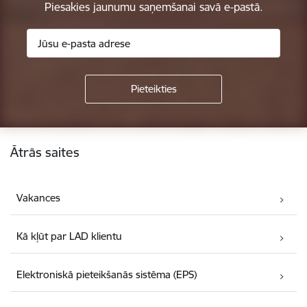
Piesakies jaunumu saņemšanai savā e-pastā.
Kājene
Ātrās saites
Vakances
Kā kļūt par LAD klientu
Elektroniskā pieteikšanās sistēma (EPS)