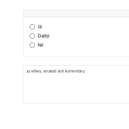
Vai šī informācija bija noderīga?
Jā
Daļēji
Nē
Ja vēlies, ieraksti šeit komentāru