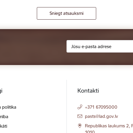
Sniegt atsauksmi
i
Kontakti
 politika
+371 67095000
E-pasts:
pasts@lad.gov.lv
mība
Republikas laukums 2, R
ikāti
1010