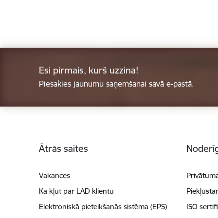
Esi pirmais, kurš uzzina!
Piesakies jaunumu saņemšanai savā e-pastā.
Kājene
Ātrās saites
Noderīg
Vakances
Privātuma
Kā kļūt par LAD klientu
Piekļūsta
Elektroniskā pieteikšanās sistēma (EPS)
ISO sertif