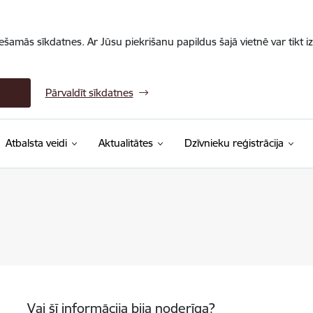
iešamās sīkdatnes. Ar Jūsu piekrišanu papildus šajā vietnē var tikt i
Pārvaldīt sīkdatnes
Atbalsta veidi
Aktualitātes
Dzīvnieku reģistrācija
Vai šī informācija bija noderīga?