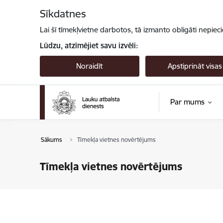
Pāriet uz lapas saturu
Sīkdatnes
Lai šī tīmekļvietne darbotos, tā izmanto obligāti nepiec
Lūdzu, atzīmējiet savu izvēli:
Noraidīt
Apstiprināt visas
Par mums
Sākums
Tīmekļa vietnes novērtējums
Tīmekļa vietnes novērtējums