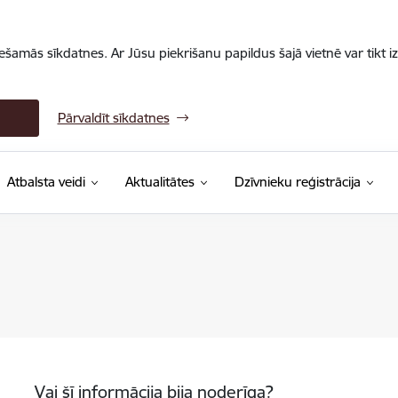
iešamās sīkdatnes. Ar Jūsu piekrišanu papildus šajā vietnē var tikt i
Pārvaldīt sīkdatnes
Atbalsta veidi
Aktualitātes
Dzīvnieku reģistrācija
Vai šī informācija bija noderīga?