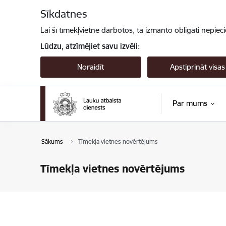
Pāriet uz lapas saturu
Sīkdatnes
Lai šī tīmekļvietne darbotos, tā izmanto obligāti nepiec
Lūdzu, atzīmējiet savu izvēli:
Noraidīt
Apstiprināt visas
Par mums
Sākums
Tīmekļa vietnes novērtējums
Tīmekļa vietnes novērtējums