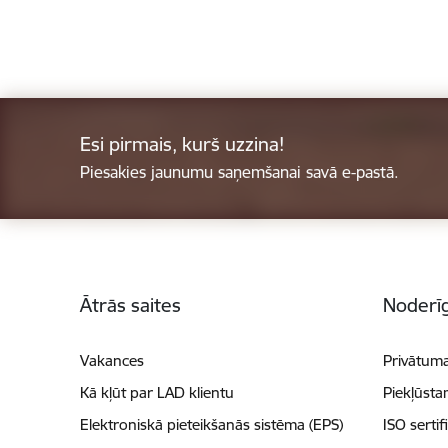
Esi pirmais, kurš uzzina!
Piesakies jaunumu saņemšanai savā e-pastā.
Kājene
Ātrās saites
Noderīg
Vakances
Privātuma
Kā kļūt par LAD klientu
Piekļūsta
Elektroniskā pieteikšanās sistēma (EPS)
ISO sertif