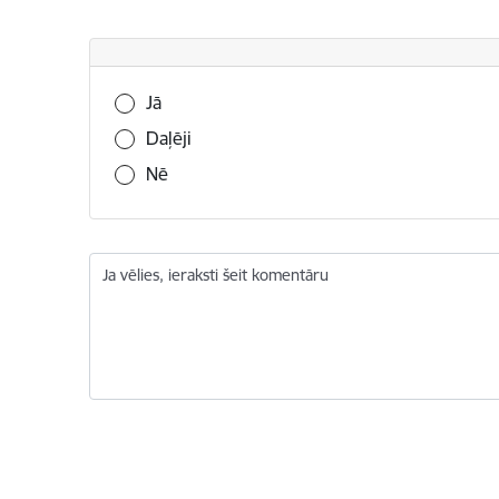
Vai šī informācija bija noderīga?
Jā
Daļēji
Nē
Ja vēlies, ieraksti šeit komentāru