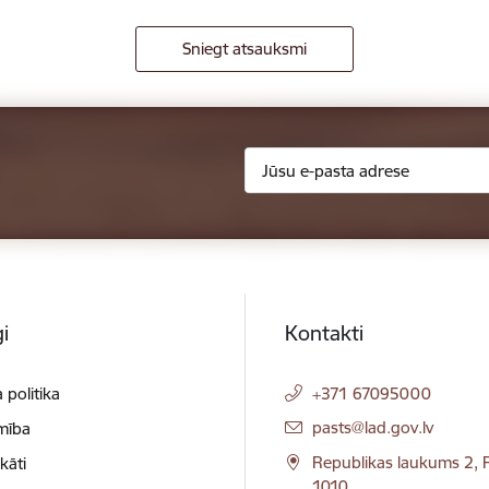
Sniegt atsauksmi
i
Kontakti
 politika
+371 67095000
E-pasts:
pasts@lad.gov.lv
mība
Republikas laukums 2, R
ikāti
1010