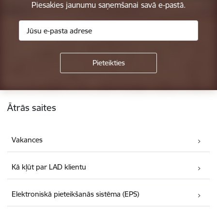
Piesakies jaunumu saņemšanai savā e-pastā.
Kājene
Ātrās saites
Vakances
Kā kļūt par LAD klientu
Elektroniskā pieteikšanās sistēma (EPS)