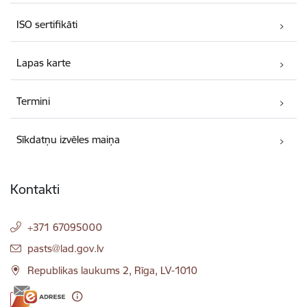
ISO sertifikāti
Lapas karte
Termini
Sīkdatņu izvēles maiņa
Kontakti
+371 67095000
E-pasts:
pasts@lad.gov.lv
Republikas laukums 2, Rīga, LV-1010