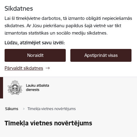
Pāriet uz lapas saturu
Sīkdatnes
Spied
lai meklētu
Enter
Lai šī tīmekļvietne darbotos, tā izmanto obligāti nepieciešamās
sīkdatnes. Ar Jūsu piekrišanu papildus šajā vietnē var tikt
izmantotas statistikas un sociālo mediju sīkdatnes.
Lūdzu, atzīmējiet savu izvēli:
Noraidīt
Apstiprināt visas
Pārvaldīt sīkdatnes
Sākums
Tīmekļa vietnes novērtējums
Tīmekļa vietnes novērtējums