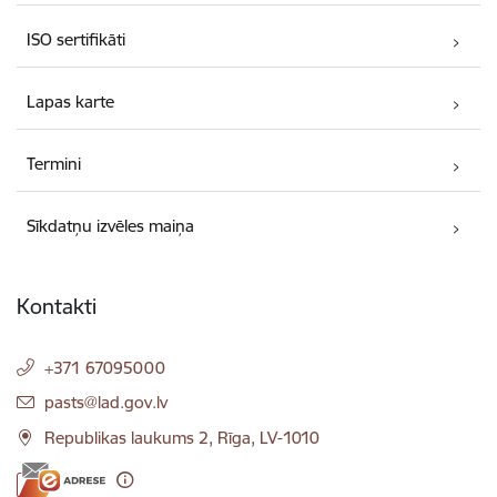
ISO sertifikāti
Lapas karte
Termini
Sīkdatņu izvēles maiņa
Kontakti
+371 67095000
E-pasts:
pasts@lad.gov.lv
Republikas laukums 2, Rīga, LV-1010