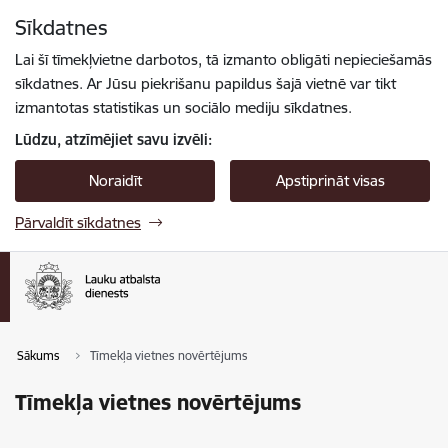
Pāriet uz lapas saturu
Sīkdatnes
Spied
lai meklētu
Enter
Lai šī tīmekļvietne darbotos, tā izmanto obligāti nepieciešamās
sīkdatnes. Ar Jūsu piekrišanu papildus šajā vietnē var tikt
izmantotas statistikas un sociālo mediju sīkdatnes.
Lūdzu, atzīmējiet savu izvēli:
Noraidīt
Apstiprināt visas
Pārvaldīt sīkdatnes
Sākums
Tīmekļa vietnes novērtējums
Tīmekļa vietnes novērtējums