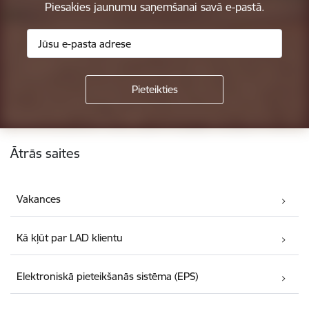
Piesakies jaunumu saņemšanai savā e-pastā.
Kājene
Ātrās saites
Vakances
Kā kļūt par LAD klientu
Elektroniskā pieteikšanās sistēma (EPS)