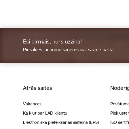
Esi pirmais, kurš uzzina!
Piesakies jaunumu saņemšanai savā e-pastā.
Kājene
Ātrās saites
Noderīg
Vakances
Privātuma
Kā kļūt par LAD klientu
Piekļūsta
Elektroniskā pieteikšanās sistēma (EPS)
ISO sertif