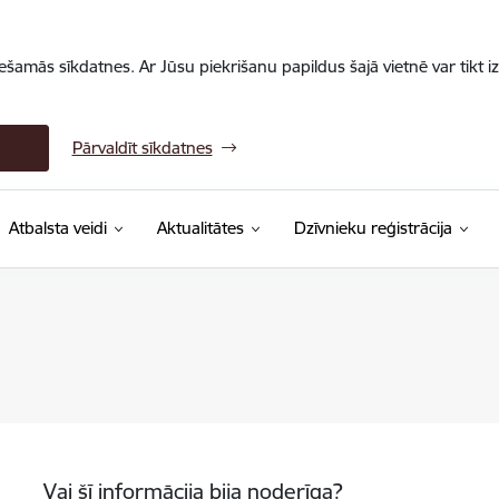
iešamās sīkdatnes. Ar Jūsu piekrišanu papildus šajā vietnē var tikt i
Pārvaldīt sīkdatnes
Atbalsta veidi
Aktualitātes
Dzīvnieku reģistrācija
Vai šī informācija bija noderīga?