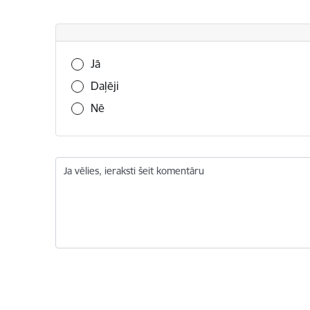
Vai šī informācija bija noderīga?
Jā
Daļēji
Nē
Ja vēlies, ieraksti šeit komentāru