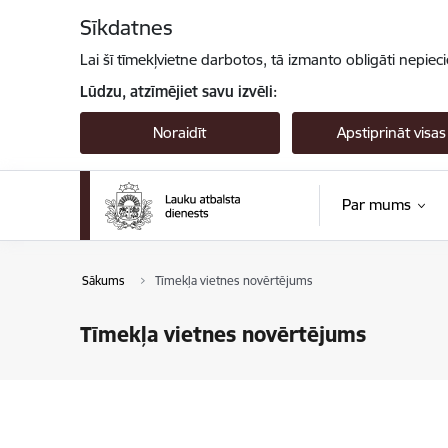
Pāriet uz lapas saturu
Sīkdatnes
Lai šī tīmekļvietne darbotos, tā izmanto obligāti nepiec
Lūdzu, atzīmējiet savu izvēli:
Noraidīt
Apstiprināt visas
Par mums
Sākums
Tīmekļa vietnes novērtējums
Tīmekļa vietnes novērtējums