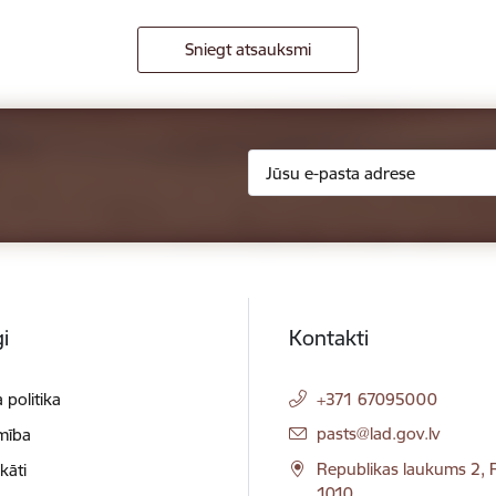
Sniegt atsauksmi
i
Kontakti
 politika
+371 67095000
E-pasts:
pasts@lad.gov.lv
mība
Republikas laukums 2, R
ikāti
1010