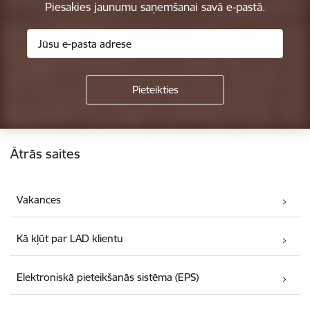
Piesakies jaunumu saņemšanai savā e-pastā.
Kājene
Ātrās saites
Vakances
Kā kļūt par LAD klientu
Elektroniskā pieteikšanās sistēma (EPS)