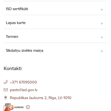
ISO sertifikāti
Lapas karte
Termini
Sīkdatņu izvēles maiņa
Kontakti
+371 67095000
E-pasts:
pasts@lad.gov.lv
Republikas laukums 2, Rīga, LV-1010