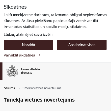
Pāriet uz lapas saturu
Sīkdatnes
Spied
lai meklētu
Enter
Lai šī tīmekļvietne darbotos, tā izmanto obligāti nepieciešamās
sīkdatnes. Ar Jūsu piekrišanu papildus šajā vietnē var tikt
izmantotas statistikas un sociālo mediju sīkdatnes.
Lūdzu, atzīmējiet savu izvēli:
Noraidīt
Apstiprināt visas
Pārvaldīt sīkdatnes
Sākums
Tīmekļa vietnes novērtējums
Tīmekļa vietnes novērtējums