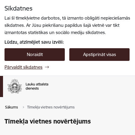
Pāriet uz lapas saturu
Sīkdatnes
Spied
lai meklētu
Enter
Lai šī tīmekļvietne darbotos, tā izmanto obligāti nepieciešamās
sīkdatnes. Ar Jūsu piekrišanu papildus šajā vietnē var tikt
izmantotas statistikas un sociālo mediju sīkdatnes.
Lūdzu, atzīmējiet savu izvēli:
Noraidīt
Apstiprināt visas
Pārvaldīt sīkdatnes
Sākums
Tīmekļa vietnes novērtējums
Tīmekļa vietnes novērtējums