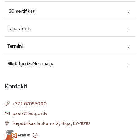
ISO sertifikāti
Lapas karte
Termini
Sīkdatņu izvēles maiņa
Kontakti
+371 67095000
E-pasts:
pasts@lad.gov.lv
Republikas laukums 2, Rīga, LV-1010