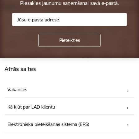
Piesakies jaunumu saņemšanai savā e-pastā.
Kājene
Ātrās saites
Vakances
Kā kļūt par LAD klientu
Elektroniskā pieteikšanās sistēma (EPS)