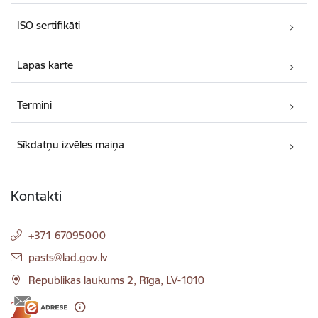
ISO sertifikāti
Lapas karte
Termini
Sīkdatņu izvēles maiņa
Kontakti
+371 67095000
E-pasts:
pasts@lad.gov.lv
Republikas laukums 2, Rīga, LV-1010