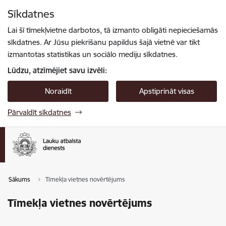
Pāriet uz lapas saturu
Sīkdatnes
Spied
lai meklētu
Enter
Lai šī tīmekļvietne darbotos, tā izmanto obligāti nepieciešamās
sīkdatnes. Ar Jūsu piekrišanu papildus šajā vietnē var tikt
izmantotas statistikas un sociālo mediju sīkdatnes.
Lūdzu, atzīmējiet savu izvēli:
Noraidīt
Apstiprināt visas
Pārvaldīt sīkdatnes
Sākums
Tīmekļa vietnes novērtējums
Tīmekļa vietnes novērtējums