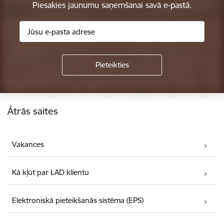
Piesakies jaunumu saņemšanai savā e-pastā.
Kājene
Ātrās saites
Vakances
Kā kļūt par LAD klientu
Elektroniskā pieteikšanās sistēma (EPS)