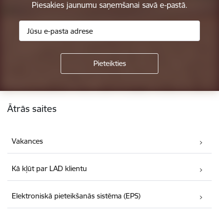
Piesakies jaunumu saņemšanai savā e-pastā.
Kājene
Ātrās saites
Vakances
Kā kļūt par LAD klientu
Elektroniskā pieteikšanās sistēma (EPS)