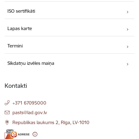
ISO sertifikāti
Lapas karte
Termini
Sīkdatņu izvēles maiņa
Kontakti
+371 67095000
E-pasts:
pasts@lad.gov.lv
Republikas laukums 2, Rīga, LV-1010