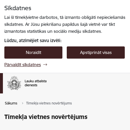
Pāriet uz lapas saturu
Sīkdatnes
Spied
lai meklētu
Enter
Lai šī tīmekļvietne darbotos, tā izmanto obligāti nepieciešamās
sīkdatnes. Ar Jūsu piekrišanu papildus šajā vietnē var tikt
izmantotas statistikas un sociālo mediju sīkdatnes.
Lūdzu, atzīmējiet savu izvēli:
Noraidīt
Apstiprināt visas
Pārvaldīt sīkdatnes
Sākums
Tīmekļa vietnes novērtējums
Tīmekļa vietnes novērtējums