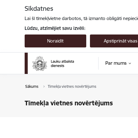
Pāriet uz lapas saturu
Sīkdatnes
Lai šī tīmekļvietne darbotos, tā izmanto obligāti nepiec
Lūdzu, atzīmējiet savu izvēli:
Noraidīt
Apstiprināt visas
Par mums
Sākums
Tīmekļa vietnes novērtējums
Tīmekļa vietnes novērtējums