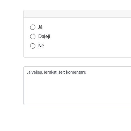
Vai šī informācija bija noderīga?
Jā
Daļēji
Nē
Ja vēlies, ieraksti šeit komentāru