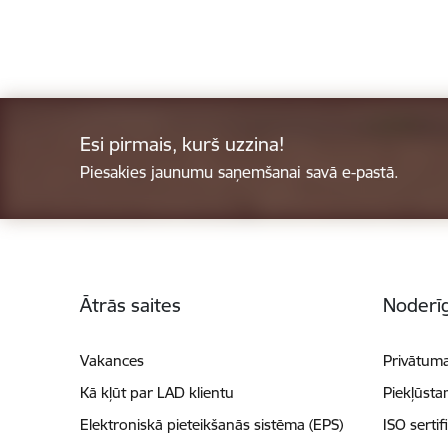
Esi pirmais, kurš uzzina!
Piesakies jaunumu saņemšanai savā e-pastā.
Kājene
Ātrās saites
Noderīg
Vakances
Privātuma
Kā kļūt par LAD klientu
Piekļūsta
Elektroniskā pieteikšanās sistēma (EPS)
ISO sertif