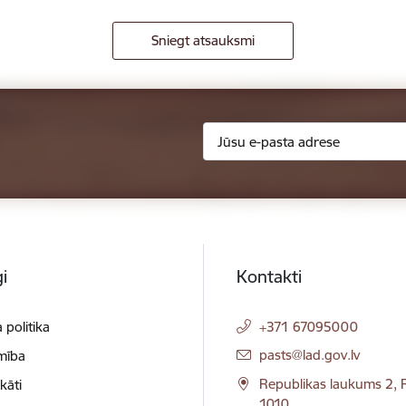
Sniegt atsauksmi
i
Kontakti
 politika
+371 67095000
E-pasts:
pasts@lad.gov.lv
mība
Republikas laukums 2, R
ikāti
1010