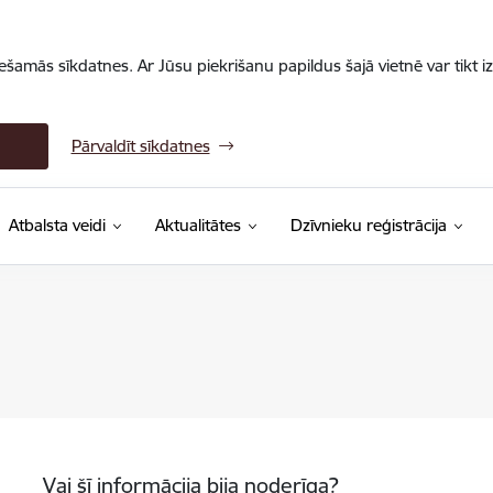
iešamās sīkdatnes. Ar Jūsu piekrišanu papildus šajā vietnē var tikt i
Pārvaldīt sīkdatnes
Atbalsta veidi
Aktualitātes
Dzīvnieku reģistrācija
Vai šī informācija bija noderīga?