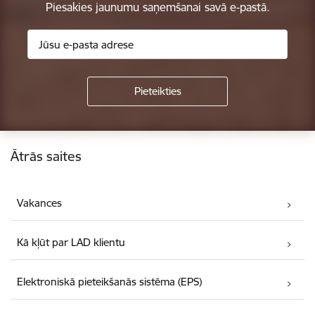
Piesakies jaunumu saņemšanai savā e-pastā.
Kājene
Ātrās saites
Vakances
Kā kļūt par LAD klientu
Elektroniskā pieteikšanās sistēma (EPS)