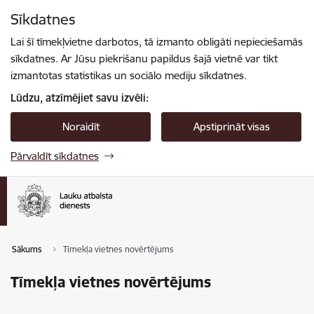
Pāriet uz lapas saturu
Sīkdatnes
Spied
lai meklētu
Enter
Lai šī tīmekļvietne darbotos, tā izmanto obligāti nepieciešamās
sīkdatnes. Ar Jūsu piekrišanu papildus šajā vietnē var tikt
izmantotas statistikas un sociālo mediju sīkdatnes.
Lūdzu, atzīmējiet savu izvēli:
Noraidīt
Apstiprināt visas
Pārvaldīt sīkdatnes
Sākums
Tīmekļa vietnes novērtējums
Tīmekļa vietnes novērtējums