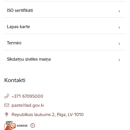
ISO sertifikāti
Lapas karte
Termini
Sīkdatņu izvēles maiņa
Kontakti
+371 67095000
E-pasts:
pasts@lad.gov.lv
Republikas laukums 2, Rīga, LV-1010