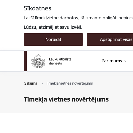
Pāriet uz lapas saturu
Sīkdatnes
Lai šī tīmekļvietne darbotos, tā izmanto obligāti nepiec
Lūdzu, atzīmējiet savu izvēli:
Noraidīt
Apstiprināt visas
Par mums
Sākums
Tīmekļa vietnes novērtējums
Tīmekļa vietnes novērtējums