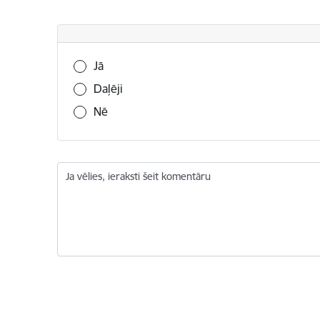
Vai šī informācija bija noderīga?
Jā
Daļēji
Nē
Ja vēlies, ieraksti šeit komentāru