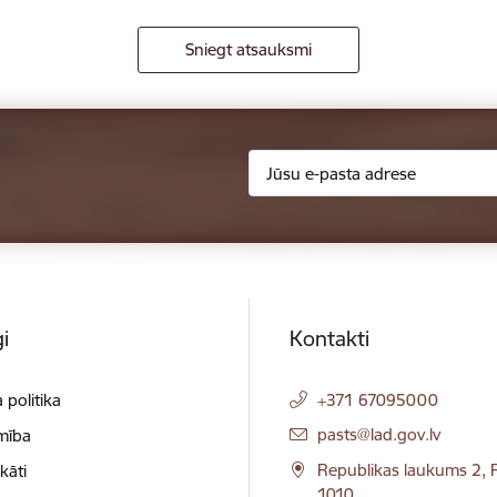
Sniegt atsauksmi
i
Kontakti
 politika
+371 67095000
E-pasts:
pasts@lad.gov.lv
mība
Republikas laukums 2, R
ikāti
1010