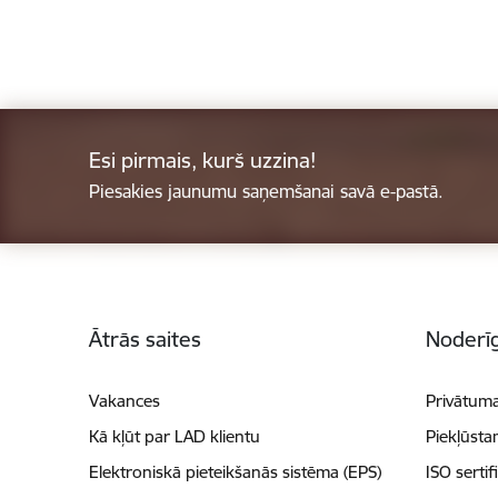
Esi pirmais, kurš uzzina!
Piesakies jaunumu saņemšanai savā e-pastā.
Kājene
Ātrās saites
Noderīg
Vakances
Privātuma
Kā kļūt par LAD klientu
Piekļūsta
Elektroniskā pieteikšanās sistēma (EPS)
ISO sertif