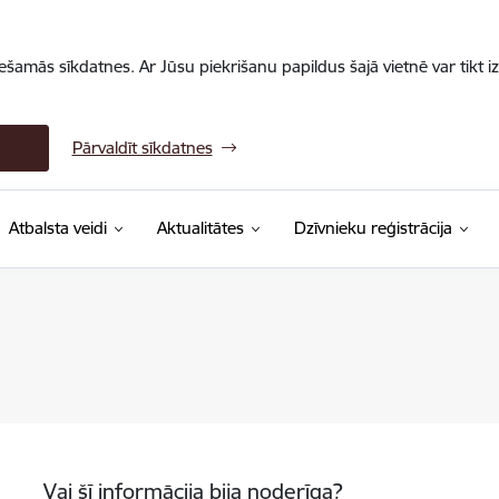
iešamās sīkdatnes. Ar Jūsu piekrišanu papildus šajā vietnē var tikt i
Pārvaldīt sīkdatnes
Atbalsta veidi
Aktualitātes
Dzīvnieku reģistrācija
Vai šī informācija bija noderīga?