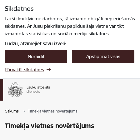
Pāriet uz lapas saturu
Sīkdatnes
Spied
lai meklētu
Enter
Lai šī tīmekļvietne darbotos, tā izmanto obligāti nepieciešamās
sīkdatnes. Ar Jūsu piekrišanu papildus šajā vietnē var tikt
izmantotas statistikas un sociālo mediju sīkdatnes.
Lūdzu, atzīmējiet savu izvēli:
Noraidīt
Apstiprināt visas
Pārvaldīt sīkdatnes
Sākums
Tīmekļa vietnes novērtējums
Tīmekļa vietnes novērtējums