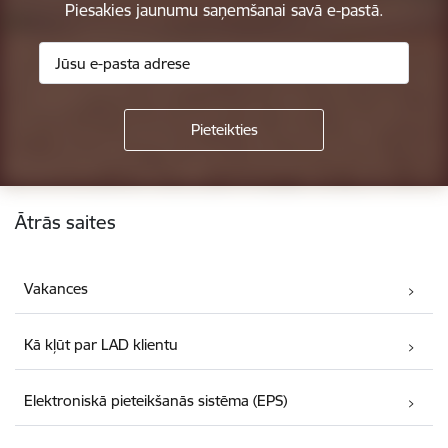
Piesakies jaunumu saņemšanai savā e-pastā.
Kājene
Ātrās saites
Vakances
Kā kļūt par LAD klientu
Elektroniskā pieteikšanās sistēma (EPS)