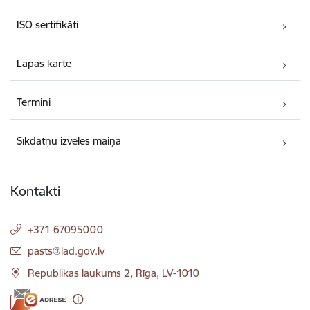
ISO sertifikāti
Lapas karte
Termini
Sīkdatņu izvēles maiņa
Kontakti
+371 67095000
E-pasts:
pasts@lad.gov.lv
Republikas laukums 2, Rīga, LV-1010