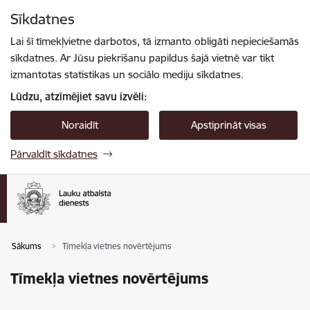
Pāriet uz lapas saturu
Sīkdatnes
Spied
lai meklētu
Enter
Lai šī tīmekļvietne darbotos, tā izmanto obligāti nepieciešamās
sīkdatnes. Ar Jūsu piekrišanu papildus šajā vietnē var tikt
izmantotas statistikas un sociālo mediju sīkdatnes.
Lūdzu, atzīmējiet savu izvēli:
Noraidīt
Apstiprināt visas
Pārvaldīt sīkdatnes
Sākums
Tīmekļa vietnes novērtējums
Tīmekļa vietnes novērtējums