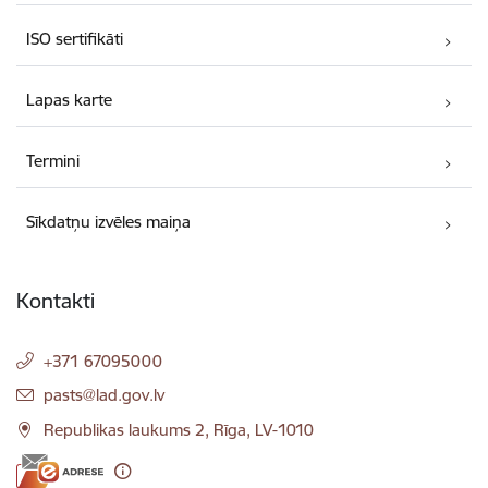
ISO sertifikāti
Lapas karte
Termini
Sīkdatņu izvēles maiņa
Kontakti
+371 67095000
E-pasts:
pasts@lad.gov.lv
Republikas laukums 2, Rīga, LV-1010