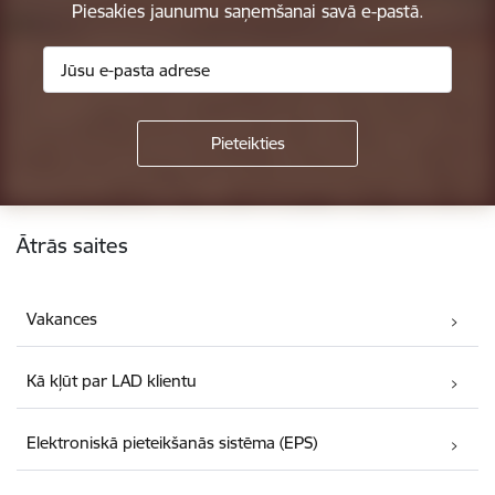
Piesakies jaunumu saņemšanai savā e-pastā.
Kājene
Ātrās saites
Vakances
Kā kļūt par LAD klientu
Elektroniskā pieteikšanās sistēma (EPS)