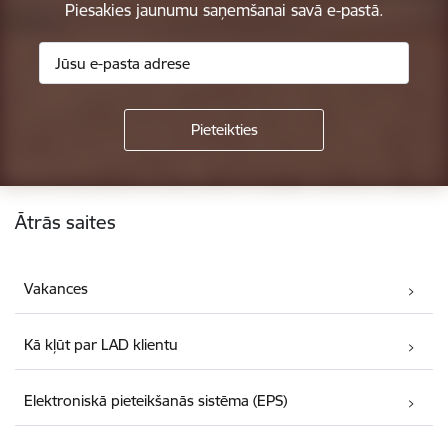
Piesakies jaunumu saņemšanai savā e-pastā.
Kājene
Ātrās saites
Vakances
Kā kļūt par LAD klientu
Elektroniskā pieteikšanās sistēma (EPS)