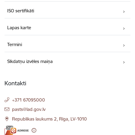
ISO sertifikāti
Lapas karte
Termini
Sīkdatņu izvēles maiņa
Kontakti
+371 67095000
E-pasts:
pasts@lad.gov.lv
Republikas laukums 2, Rīga, LV-1010