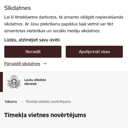
Pāriet uz lapas saturu
Sīkdatnes
Spied
lai meklētu
Enter
Lai šī tīmekļvietne darbotos, tā izmanto obligāti nepieciešamās
sīkdatnes. Ar Jūsu piekrišanu papildus šajā vietnē var tikt
izmantotas statistikas un sociālo mediju sīkdatnes.
Lūdzu, atzīmējiet savu izvēli:
Noraidīt
Apstiprināt visas
Pārvaldīt sīkdatnes
Sākums
Tīmekļa vietnes novērtējums
Tīmekļa vietnes novērtējums