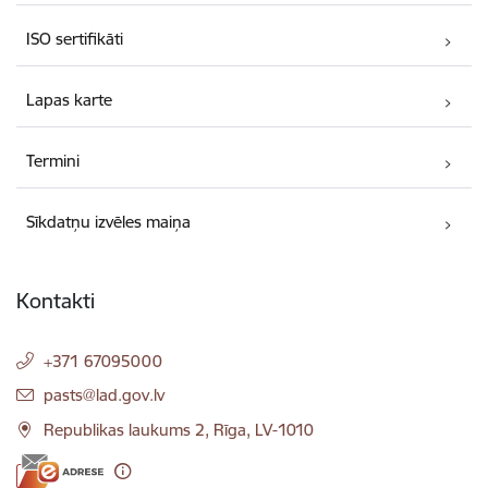
ISO sertifikāti
Lapas karte
Termini
Sīkdatņu izvēles maiņa
Kontakti
+371 67095000
E-pasts:
pasts@lad.gov.lv
Republikas laukums 2, Rīga, LV-1010