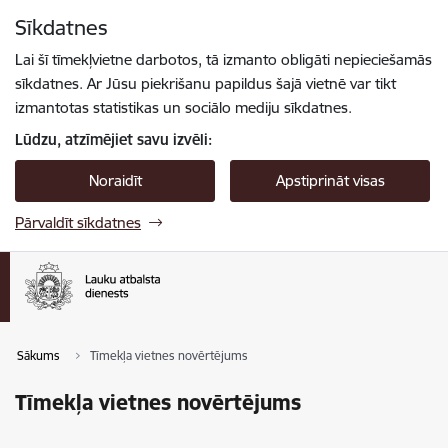
Pāriet uz lapas saturu
Sīkdatnes
Spied
lai meklētu
Enter
Lai šī tīmekļvietne darbotos, tā izmanto obligāti nepieciešamās
sīkdatnes. Ar Jūsu piekrišanu papildus šajā vietnē var tikt
izmantotas statistikas un sociālo mediju sīkdatnes.
Lūdzu, atzīmējiet savu izvēli:
Noraidīt
Apstiprināt visas
Pārvaldīt sīkdatnes
Sākums
Tīmekļa vietnes novērtējums
Tīmekļa vietnes novērtējums