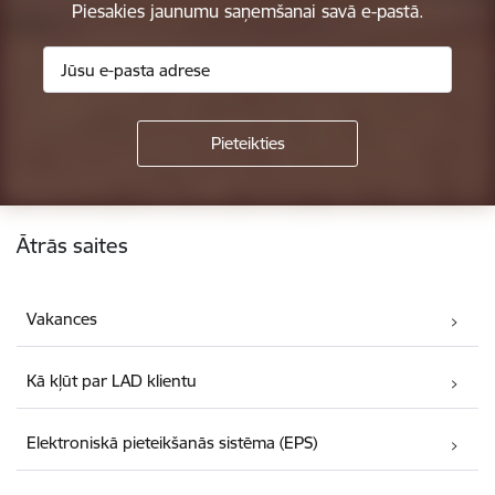
Piesakies jaunumu saņemšanai savā e-pastā.
Kājene
Ātrās saites
Vakances
Kā kļūt par LAD klientu
Elektroniskā pieteikšanās sistēma (EPS)