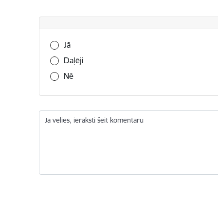
Vai šī informācija bija noderīga?
Jā
Daļēji
Nē
Ja vēlies, ieraksti šeit komentāru