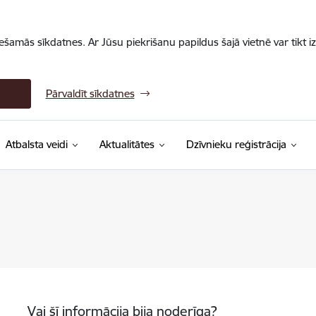
iešamās sīkdatnes. Ar Jūsu piekrišanu papildus šajā vietnē var tikt i
Pārvaldīt sīkdatnes
Atbalsta veidi
Aktualitātes
Dzīvnieku reģistrācija
Vai šī informācija bija noderīga?