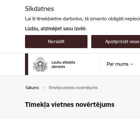
Pāriet uz lapas saturu
Sīkdatnes
Lai šī tīmekļvietne darbotos, tā izmanto obligāti nepiec
Lūdzu, atzīmējiet savu izvēli:
Noraidīt
Apstiprināt visas
Par mums
Sākums
Tīmekļa vietnes novērtējums
Tīmekļa vietnes novērtējums