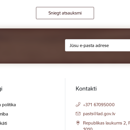
Sniegt atsauksmi
i
Kontakti
 politika
+371 67095000
E-pasts:
pasts@lad.gov.lv
mība
Republikas laukums 2, R
ikāti
1010