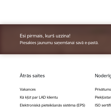
Esi pirmais, kurš uzzina!
Piesakies jaunumu saņemšanai savā e-pastā.
Kājene
Ātrās saites
Noderīg
Vakances
Privātuma
Kā kļūt par LAD klientu
Piekļūsta
Elektroniskā pieteikšanās sistēma (EPS)
ISO sertif